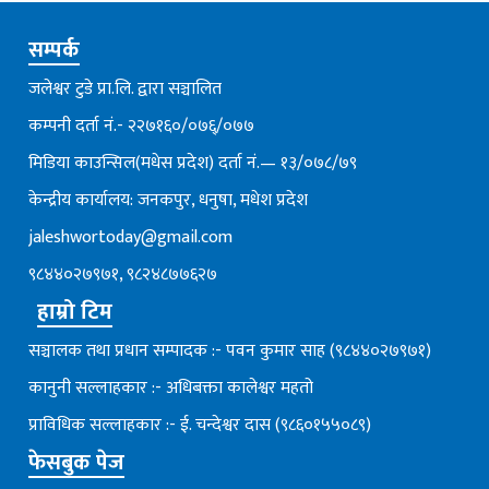
सम्पर्क
जलेश्वर टुडे प्रा.लि. द्वारा सञ्चालित
कम्पनी दर्ता नं.- २२७१६०/०७६्/०७७
मिडिया काउन्सिल(मधेस प्रदेश) दर्ता नं.— १३/०७८/७९
केन्द्रीय कार्यालय: जनकपुर, धनुषा, मधेश प्रदेश
jaleshwortoday@gmail.com
९८४४०२७९७१, ९८२४८७७६२७
हाम्रो टिम
सञ्चालक तथा प्रधान सम्पादक :- पवन कुमार साह (९८४४०२७९७१)
कानुनी सल्लाहकार :- अधिबक्ता कालेश्वर महतो
प्राविधिक सल्लाहकार :- ई. चन्देश्वर दास (९८६०१५५०८९)
फेसबुक पेज