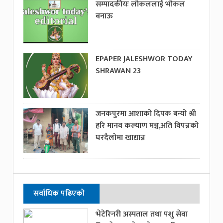
सम्पादकीयः लोकललाई भोकल
बनाऊ
EPAPER JALESHWOR TODAY
SHRAWAN 23
जनकपुरमा आशाको दिपक बन्यो श्री
हरि मानव कल्याण मञ्च,अति विपन्नको
घरदैलोमा खाद्यान्न
सर्वाधिक पढिएको
भेटेरिनरी अस्पताल तथा पशु सेवा