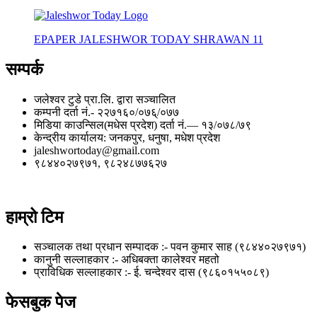
EPAPER JALESHWOR TODAY SHRAWAN 11
सम्पर्क
जलेश्वर टुडे प्रा.लि. द्वारा सञ्चालित
कम्पनी दर्ता नं.- २२७१६०/०७६्/०७७
मिडिया काउन्सिल(मधेस प्रदेश) दर्ता नं.— १३/०७८/७९
केन्द्रीय कार्यालय: जनकपुर, धनुषा, मधेश प्रदेश
jaleshwortoday@gmail.com
९८४४०२७९७१, ९८२४८७७६२७
हाम्रो टिम
सञ्चालक तथा प्रधान सम्पादक :- पवन कुमार साह (९८४४०२७९७१)
कानुनी सल्लाहकार :- अधिबक्ता कालेश्वर महतो
प्राविधिक सल्लाहकार :- ई. चन्देश्वर दास (९८६०१५५०८९)
फेसबुक पेज