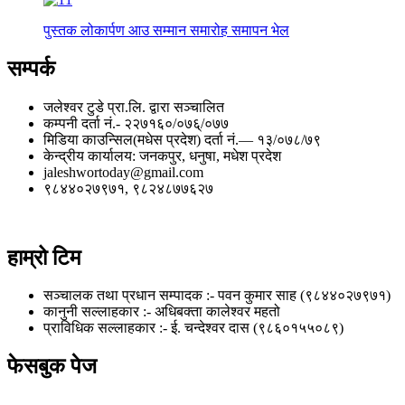
पुस्तक लोकार्पण आउ सम्मान समारोह समापन भेल
सम्पर्क
जलेश्वर टुडे प्रा.लि. द्वारा सञ्चालित
कम्पनी दर्ता नं.- २२७१६०/०७६्/०७७
मिडिया काउन्सिल(मधेस प्रदेश) दर्ता नं.— १३/०७८/७९
केन्द्रीय कार्यालय: जनकपुर, धनुषा, मधेश प्रदेश
jaleshwortoday@gmail.com
९८४४०२७९७१, ९८२४८७७६२७
हाम्रो टिम
सञ्चालक तथा प्रधान सम्पादक :- पवन कुमार साह (९८४४०२७९७१)
कानुनी सल्लाहकार :- अधिबक्ता कालेश्वर महतो
प्राविधिक सल्लाहकार :- ई. चन्देश्वर दास (९८६०१५५०८९)
फेसबुक पेज