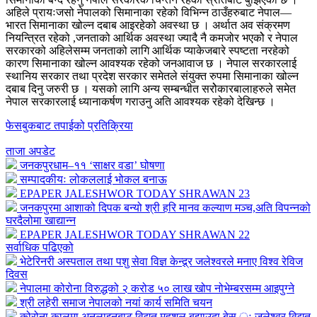
अहिले प्रायःजसो नेपालको सिमानाका रहेको विभिन्न ठाउँहरुबाट नेपाल—
भारत सिमानाका खोल्न दबाब आइरहेको अवस्था छ । अर्थात अव संक्रमण
नियन्त्रित रहेको ,जनताको आर्थिक अवस्था ज्यादै नै कमजोर भएकोे र नेपाल
सरकारको अहिलेसम्म जनताको लागि आर्थिक प्याकेजबारे स्पष्टता नरहेको
कारण सिमानाका खोल्न आवश्यक रहेको जनआवाज छ । नेपाल सरकारलाई
स्थानिय सरकार तथा प्रदेश सरकार समेतले संयुक्त रुपमा सिमानाका खोल्न
दबाब दिनु जरुरी छ । यसको लागि अन्य सम्बन्धीत सरोेकारबालाहरुले समेत
नेपाल सरकारलाई ध्यानाकर्षण गराउनु अति आवश्यक रहेको देखिन्छ ।
फेसबुकबाट तपाईको प्रतिक्रिया
ताजा अपडेट
जनकपुरधाम–११ ‘साक्षर वडा’ घोषणा
सम्पादकीयः लोकललाई भोकल बनाऊ
EPAPER JALESHWOR TODAY SHRAWAN 23
जनकपुरमा आशाको दिपक बन्यो श्री हरि मानव कल्याण मञ्च,अति विपन्नको
घरदैलोमा खाद्यान्न
EPAPER JALESHWOR TODAY SHRAWAN 22
सर्वाधिक पढिएको
भेटेरिनरी अस्पताल तथा पशु सेवा विज्ञ केन्द्र्र जलेश्वरले मनाए विश्व रेविज
दिवस
नेपालमा कोरोना विरुद्धको २ करोड ५० लाख खोप नोभेम्बरसम्म आइपुग्ने
श्री लहेरी समाज नेपालको नयां कार्य समिति चयन
कोरोना कालमा अनलाइनबाट विद्युत महशुल बुझाउदा बेस ः जलेश्वर विद्युत