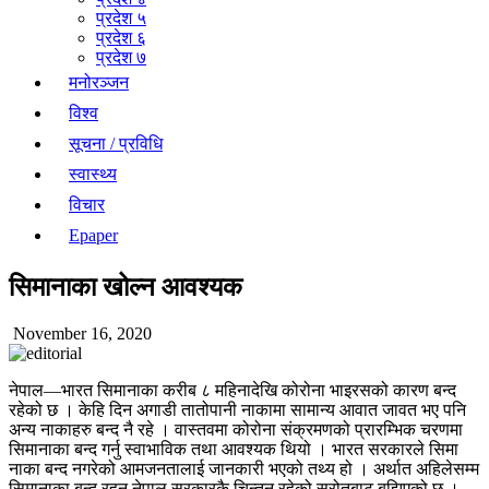
प्रदेश ५
प्रदेश ६
प्रदेश ७
मनोरञ्जन
विश्व
सूचना / प्रविधि
स्वास्थ्य
विचार
Epaper
सिमानाका खोल्न आवश्यक
November 16, 2020
नेपाल—भारत सिमानाका करीब ८ महिनादेखि कोरोना भाइरसको कारण बन्द
रहेको छ । केहि दिन अगाडी तातोपानी नाकामा सामान्य आवात जावत भए पनि
अन्य नाकाहरु बन्द नै रहे । वास्तवमा कोरोना संक्रमणको प्रारम्भिक चरणमा
सिमानाका बन्द गर्नु स्वाभाविक तथा आवश्यक थियो । भारत सरकारले सिमा
नाका बन्द नगरेको आमजनतालाई जानकारी भएको तथ्य हो । अर्थात अहिलेसम्म
सिमानाका बन्द रहनु नेपाल सरकारकै चिन्तन रहेको स्रोतबाट बुझिएको छ ।