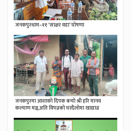
जनकपुरधाम–११ ‘साक्षर वडा’ घोषणा
जनकपुरमा आशाको दिपक बन्यो श्री हरि मानव
कल्याण मञ्च,अति विपन्नको घरदैलोमा खाद्यान्न