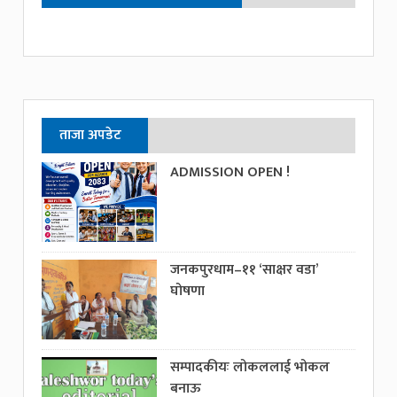
ताजा अपडेट
ADMISSION OPEN !
जनकपुरधाम–११ ‘साक्षर वडा’
घोषणा
सम्पादकीयः लोकललाई भोकल
बनाऊ