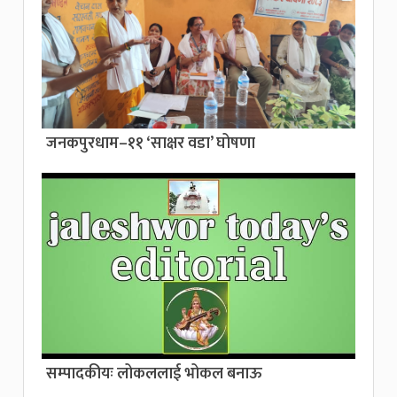
जनकपुरधाम–११ ‘साक्षर वडा’ घोषणा
सम्पादकीयः लोकललाई भोकल बनाऊ