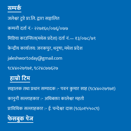
सम्पर्क
जलेश्वर टुडे प्रा.लि. द्वारा सञ्चालित
कम्पनी दर्ता नं.- २२७१६०/०७६्/०७७
मिडिया काउन्सिल(मधेस प्रदेश) दर्ता नं.— १३/०७८/७९
केन्द्रीय कार्यालय: जनकपुर, धनुषा, मधेश प्रदेश
jaleshwortoday@gmail.com
९८४४०२७९७१, ९८२४८७७६२७
हाम्रो टिम
सञ्चालक तथा प्रधान सम्पादक :- पवन कुमार साह (९८४४०२७९७१)
कानुनी सल्लाहकार :- अधिबक्ता कालेश्वर महतो
प्राविधिक सल्लाहकार :- ई. चन्देश्वर दास (९८६०१५५०८९)
फेसबुक पेज