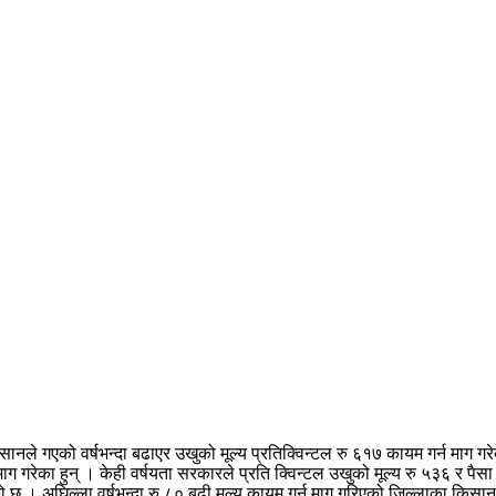
सानले गएको वर्षभन्दा बढाएर उखुको मूल्य प्रतिक्विन्टल रु ६१७ कायम गर्न माग 
 माग गरेका हुन् । केही वर्षयता सरकारले प्रति क्विन्टल उखुको मूल्य रु ५३६ र पैस
को छ । अघिल्ला वर्षभन्दा रु ८० बढी मूल्य कायम गर्न माग गरिएको जिल्लाका किस