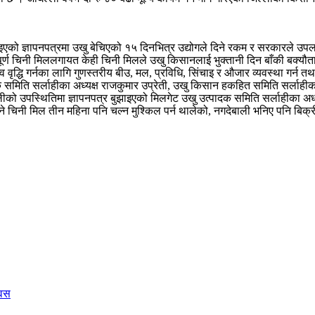
ुझाइएको ज्ञापनपत्रमा उखु बेचिएको १५ दिनभित्र उद्योगले दिने रकम र सरकारले उपल
ूर्ण चिनी मिललगायत केही चिनी मिलले उखु किसानलाई भुक्तानी दिन बाँकी बक्यौता तु
्व वृद्धि गर्नका लागि गुणस्तरीय बीउ, मल, प्रविधि, सिंचाइ र औजार व्यवस्था गर्
दक समिति सर्लाहीका अध्यक्ष राजकुमार उप्रेती, उखु किसान हकहित समिति सर्लाह
को उपस्थितिमा ज्ञापनपत्र बुझाइएको मिलगेट उखु उत्पादक समिति सर्लाहीका अध्यक्
े चिनी मिल तीन महिना पनि चल्न मुश्किल पर्न थालेको, नगदेबाली भनिए पनि बिक्
िवस