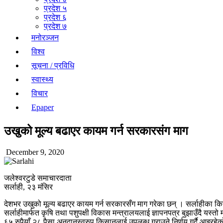
प्रदेश ५
प्रदेश ६
प्रदेश ७
मनोरञ्जन
विश्व
सूचना / प्रविधि
स्वास्थ्य
विचार
Epaper
उखुको मूल्य बढाएर कायम गर्न सरकारसंग माग
December 9, 2020
जलेश्वरटुडे समाचारदाता
सर्लाही, २३ मंसिर
देशभर उखुको मूल्य बढाएर कायम गर्न सरकारसँग माग गरेका छन् । सर्लाहीका कि
सर्लाहीमार्फत कृषि तथा पशुपक्षी विकास मन्त्रालयलाई ज्ञापनपत्र बुझाउँदै यस्तो
६५ रुपैयाँ २८ पैसा अनुदानस्वरुप किसानलाई उपलब्ध गराउने निर्णय गर्दै आइरहे