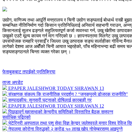
उद्योग, वाणिज्य तथा आपूर्ति मन्त्रालय र चिनी उद्योग सङ्घलाई बोधार्थ राखी ब
सम्बन्धित नीतिनिर्माण गर्दा किसान प्रतिनिधिलाई अनिवार्य सहभागी गराउन, अन्नप
किसानलाई सुलभ ढङ्गले सहुलियतपूर्ण कर्जा व्यवस्था गर्न, उखु खेतीमा उत्पादकत
उखुको एउटै मूल्य कायम गर्न माग गरिएको छ । ज्ञापनपत्रमा मिलगेट उखु उत्पा
उपसंयोजक रामहरि प्रसाईँ र जिल्ला उखु उत्पादक सङ्घ सर्लाहीका गोविन्द मैनाली
लागेको देशमा आज अर्बौंको चिनी आयात भइरहेको, पाँच महिनाभन्दा बढी समय चल्न
सङ्घसङ्गठनले चिन्ता व्यक्त गरेका छन् ।
फेसबुकबाट तपाईको प्रतिक्रिया
ताजा अपडेट
EPAPER JALESHWOR TODAY SHRAWAN 13
संरक्षणक संकल्प कि राजनीतिक प्रदर्शन ? “जनकपुरमे डोजरक राजनीति”
सम्पादकीयः सुनसरी घट्नाको दोषिलाई कारबाही गर
EPAPER JALESHWOR TODAY SHRAWAN 12
पिछडावर्ग महासभाको केन्द्रीय समितिको विस्तारित बैठक समपन्न
सर्वाधिक पढिएको
भेटेरिनरी अस्पताल तथा पशु सेवा विज्ञ केन्द्र्र जलेश्वरले मनाए विश्व रेविज द
नेपालमा कोरोना विरुद्धको २ करोड ५० लाख खोप नोभेम्बरसम्म आइपुग्ने