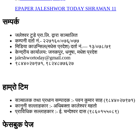
EPAPER JALESHWOR TODAY SHRAWAN 11
सम्पर्क
जलेश्वर टुडे प्रा.लि. द्वारा सञ्चालित
कम्पनी दर्ता नं.- २२७१६०/०७६्/०७७
मिडिया काउन्सिल(मधेस प्रदेश) दर्ता नं.— १३/०७८/७९
केन्द्रीय कार्यालय: जनकपुर, धनुषा, मधेश प्रदेश
jaleshwortoday@gmail.com
९८४४०२७९७१, ९८२४८७७६२७
हाम्रो टिम
सञ्चालक तथा प्रधान सम्पादक :- पवन कुमार साह (९८४४०२७९७१)
कानुनी सल्लाहकार :- अधिबक्ता कालेश्वर महतो
प्राविधिक सल्लाहकार :- ई. चन्देश्वर दास (९८६०१५५०८९)
फेसबुक पेज