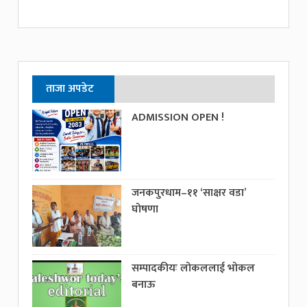
ताजा अपडेट
ADMISSION OPEN !
जनकपुरधाम–११ ‘साक्षर वडा’
घोषणा
सम्पादकीयः लोकललाई भोकल
बनाऊ