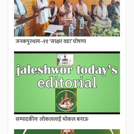
जनकपुरधाम–११ ‘साक्षर वडा’ घोषणा
सम्पादकीयः लोकललाई भोकल बनाऊ