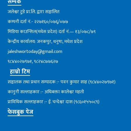
सम्पर्क
जलेश्वर टुडे प्रा.लि. द्वारा सञ्चालित
कम्पनी दर्ता नं.- २२७१६०/०७६्/०७७
मिडिया काउन्सिल(मधेस प्रदेश) दर्ता नं.— १३/०७८/७९
केन्द्रीय कार्यालय: जनकपुर, धनुषा, मधेश प्रदेश
jaleshwortoday@gmail.com
९८४४०२७९७१, ९८२४८७७६२७
हाम्रो टिम
सञ्चालक तथा प्रधान सम्पादक :- पवन कुमार साह (९८४४०२७९७१)
कानुनी सल्लाहकार :- अधिबक्ता कालेश्वर महतो
प्राविधिक सल्लाहकार :- ई. चन्देश्वर दास (९८६०१५५०८९)
फेसबुक पेज