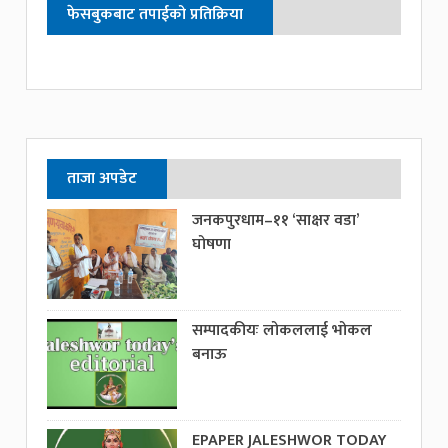
फेसबुकबाट तपाईको प्रतिक्रिया
ताजा अपडेट
जनकपुरधाम–११ ‘साक्षर वडा’
घोषणा
सम्पादकीयः लोकललाई भोकल
बनाऊ
EPAPER JALESHWOR TODAY