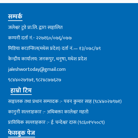
सम्पर्क
जलेश्वर टुडे प्रा.लि. द्वारा सञ्चालित
कम्पनी दर्ता नं.- २२७१६०/०७६्/०७७
मिडिया काउन्सिल(मधेस प्रदेश) दर्ता नं.— १३/०७८/७९
केन्द्रीय कार्यालय: जनकपुर, धनुषा, मधेश प्रदेश
jaleshwortoday@gmail.com
९८४४०२७९७१, ९८२४८७७६२७
हाम्रो टिम
सञ्चालक तथा प्रधान सम्पादक :- पवन कुमार साह (९८४४०२७९७१)
कानुनी सल्लाहकार :- अधिबक्ता कालेश्वर महतो
प्राविधिक सल्लाहकार :- ई. चन्देश्वर दास (९८६०१५५०८९)
फेसबुक पेज