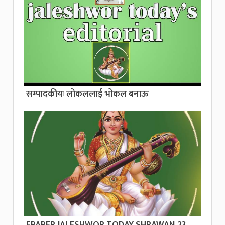
सम्पादकीयः लोकललाई भोकल बनाऊ
EPAPER JALESHWOR TODAY SHRAWAN 23