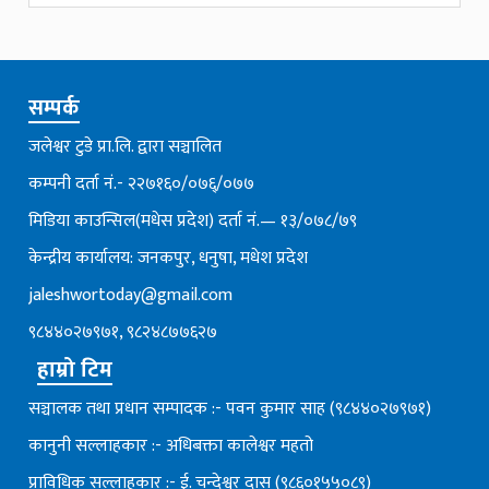
सम्पर्क
जलेश्वर टुडे प्रा.लि. द्वारा सञ्चालित
कम्पनी दर्ता नं.- २२७१६०/०७६्/०७७
मिडिया काउन्सिल(मधेस प्रदेश) दर्ता नं.— १३/०७८/७९
केन्द्रीय कार्यालय: जनकपुर, धनुषा, मधेश प्रदेश
jaleshwortoday@gmail.com
९८४४०२७९७१, ९८२४८७७६२७
हाम्रो टिम
सञ्चालक तथा प्रधान सम्पादक :- पवन कुमार साह (९८४४०२७९७१)
कानुनी सल्लाहकार :- अधिबक्ता कालेश्वर महतो
प्राविधिक सल्लाहकार :- ई. चन्देश्वर दास (९८६०१५५०८९)