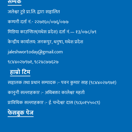
सम्पर्क
जलेश्वर टुडे प्रा.लि. द्वारा सञ्चालित
कम्पनी दर्ता नं.- २२७१६०/०७६्/०७७
मिडिया काउन्सिल(मधेस प्रदेश) दर्ता नं.— १३/०७८/७९
केन्द्रीय कार्यालय: जनकपुर, धनुषा, मधेश प्रदेश
jaleshwortoday@gmail.com
९८४४०२७९७१, ९८२४८७७६२७
हाम्रो टिम
सञ्चालक तथा प्रधान सम्पादक :- पवन कुमार साह (९८४४०२७९७१)
कानुनी सल्लाहकार :- अधिबक्ता कालेश्वर महतो
प्राविधिक सल्लाहकार :- ई. चन्देश्वर दास (९८६०१५५०८९)
फेसबुक पेज