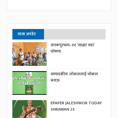
ताजा अपडेट
जनकपुरधाम–११ ‘साक्षर वडा’
घोषणा
सम्पादकीयः लोकललाई भोकल
बनाऊ
EPAPER JALESHWOR TODAY
SHRAWAN 23