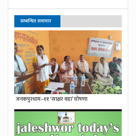
सम्बन्धित समाचार
जनकपुरधाम–११ ‘साक्षर वडा’ घोषणा