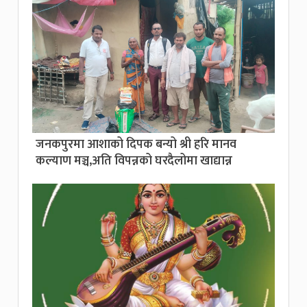
जनकपुरमा आशाको दिपक बन्यो श्री हरि मानव
कल्याण मञ्च,अति विपन्नको घरदैलोमा खाद्यान्न