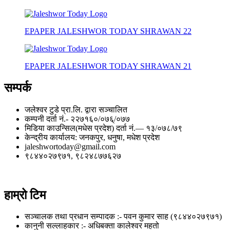
EPAPER JALESHWOR TODAY SHRAWAN 22
EPAPER JALESHWOR TODAY SHRAWAN 21
सम्पर्क
जलेश्वर टुडे प्रा.लि. द्वारा सञ्चालित
कम्पनी दर्ता नं.- २२७१६०/०७६्/०७७
मिडिया काउन्सिल(मधेस प्रदेश) दर्ता नं.— १३/०७८/७९
केन्द्रीय कार्यालय: जनकपुर, धनुषा, मधेश प्रदेश
jaleshwortoday@gmail.com
९८४४०२७९७१, ९८२४८७७६२७
हाम्रो टिम
सञ्चालक तथा प्रधान सम्पादक :- पवन कुमार साह (९८४४०२७९७१)
कानुनी सल्लाहकार :- अधिबक्ता कालेश्वर महतो