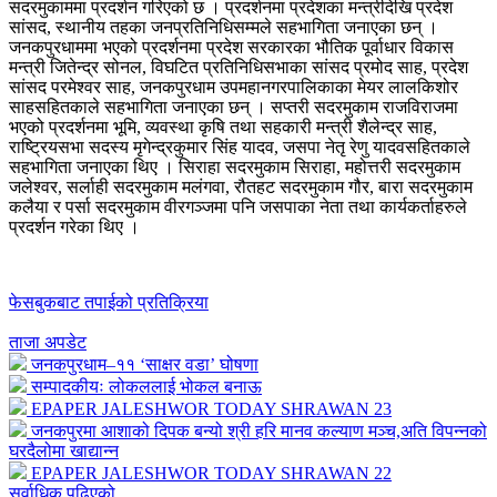
सदरमुकाममा प्रदर्शन गरिएको छ । प्रदर्शनमा प्रदेशका मन्त्रीदेखि प्रदेश
सांसद, स्थानीय तहका जनप्रतिनिधिसम्मले सहभागिता जनाएका छन् ।
जनकपुरधाममा भएको प्रदर्शनमा प्रदेश सरकारका भौतिक पूर्वाधार विकास
मन्त्री जितेन्द्र सोनल, विघटित प्रतिनिधिसभाका सांसद प्रमोद साह, प्रदेश
सांसद परमेश्वर साह, जनकपुरधाम उपमहानगरपालिकाका मेयर लालकिशोर
साहसहितकाले सहभागिता जनाएका छन् । सप्तरी सदरमुकाम राजविराजमा
भएको प्रदर्शनमा भूमि, व्यवस्था कृषि तथा सहकारी मन्त्री शैलेन्द्र साह,
राष्ट्रियसभा सदस्य मृगेन्द्रकुमार सिंह यादव, जसपा नेतृ रेणु यादवसहितकाले
सहभागिता जनाएका थिए । सिराहा सदरमुकाम सिराहा, महोत्तरी सदरमुकाम
जलेश्वर, सर्लाही सदरमुकाम मलंगवा, रौतहट सदरमुकाम गौर, बारा सदरमुकाम
कलैया र पर्सा सदरमुकाम वीरगञ्जमा पनि जसपाका नेता तथा कार्यकर्ताहरुले
प्रदर्शन गरेका थिए ।
फेसबुकबाट तपाईको प्रतिक्रिया
ताजा अपडेट
जनकपुरधाम–११ ‘साक्षर वडा’ घोषणा
सम्पादकीयः लोकललाई भोकल बनाऊ
EPAPER JALESHWOR TODAY SHRAWAN 23
जनकपुरमा आशाको दिपक बन्यो श्री हरि मानव कल्याण मञ्च,अति विपन्नको
घरदैलोमा खाद्यान्न
EPAPER JALESHWOR TODAY SHRAWAN 22
सर्वाधिक पढिएको