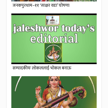
जनकपुरधाम–११ ‘साक्षर वडा’ घोषणा
सम्पादकीयः लोकललाई भोकल बनाऊ