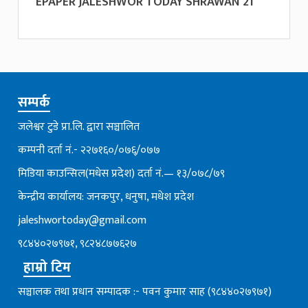
EPAPER JALESHWOR TODAY SHRAWAN 21
सम्पर्क
जलेश्वर टुडे प्रा.लि. द्वारा सञ्चालित
कम्पनी दर्ता नं.- २२७१६०/०७६्/०७७
मिडिया काउन्सिल(मधेस प्रदेश) दर्ता नं.— १३/०७८/७९
केन्द्रीय कार्यालय: जनकपुर, धनुषा, मधेश प्रदेश
jaleshwortoday@gmail.com
९८४४०२७९७१, ९८२४८७७६२७
हाम्रो टिम
सञ्चालक तथा प्रधान सम्पादक :- पवन कुमार साह (९८४४०२७९७१)