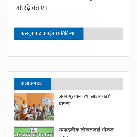
गरिरह्ने वताए ।
फेसबुकबाट तपाईको प्रतिक्रिया
ताजा अपडेट
जनकपुरधाम–११ ‘साक्षर वडा’
घोषणा
सम्पादकीयः लोकललाई भोकल