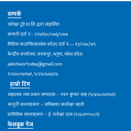
सम्पर्क
जलेश्वर टुडे प्रा.लि. द्वारा सञ्चालित
कम्पनी दर्ता नं.- २२७१६०/०७६्/०७७
मिडिया काउन्सिल(मधेस प्रदेश) दर्ता नं.— १३/०७८/७९
केन्द्रीय कार्यालय: जनकपुर, धनुषा, मधेश प्रदेश
jaleshwortoday@gmail.com
९८४४०२७९७१, ९८२४८७७६२७
हाम्रो टिम
सञ्चालक तथा प्रधान सम्पादक :- पवन कुमार साह (९८४४०२७९७१)
कानुनी सल्लाहकार :- अधिबक्ता कालेश्वर महतो
प्राविधिक सल्लाहकार :- ई. चन्देश्वर दास (९८६०१५५०८९)
फेसबुक पेज