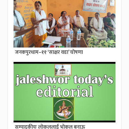
जनकपुरधाम–११ ‘साक्षर वडा’ घोषणा
सम्पादकीयः लोकललाई भोकल बनाऊ