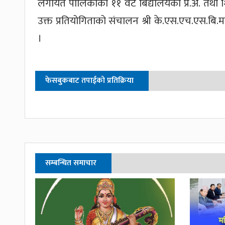
लगायत पालिकाका ११ वटै बिद्यालयका प्र.अ. तथा शि
उक्त प्रतियोगिताको संचालन श्री के.एस.एच.एस.बि.
।
फेसबुकबाट तपाईको प्रतिक्रिया
सम्बन्धित समाचार