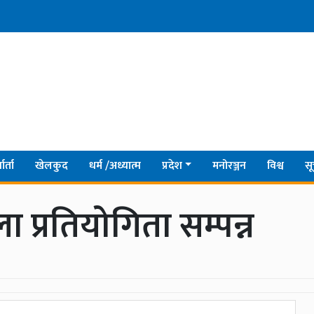
ार्ता
खेलकुद
धर्म /अध्यात्म
प्रदेश
मनोरञ्जन
विश्व
सू
 प्रतियोगिता सम्पन्न