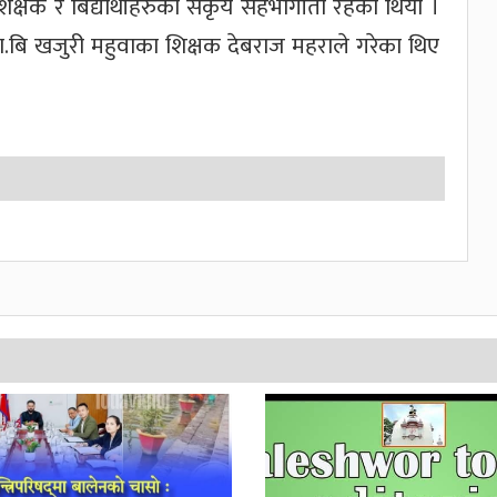
क्षक र बिद्यार्थीहरुको सकृय सहभागीता रहेको थियो ।
मा.बि खजुरी महुवाका शिक्षक देबराज महराले गरेका थिए