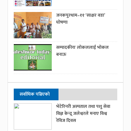
जनकपुरधाम–११ ‘साक्षर वडा’
घोषणा
सम्पादकीयः लोकललाई भोकल
बनाऊ
सर्वाधिक पढिएको
भेटेरिनरी अस्पताल तथा पशु सेवा
विज्ञ केन्द्र्र जलेश्वरले मनाए विश्व
रेविज दिवस