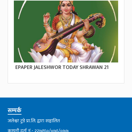
EPAPER JALESHWOR TODAY SHRAWAN 21
सम्पर्क
जलेश्वर टुडे प्रा.लि. द्वारा सञ्चालित
कम्पनी दर्ता नं.- २२७१६०/०७६्/०७७