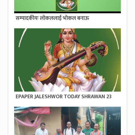
सम्पादकीयः लोकललाई भोकल बनाऊ
EPAPER JALESHWOR TODAY SHRAWAN 23