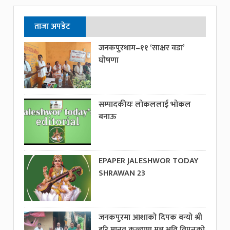
ताजा अपडेट
जनकपुरधाम–११ ‘साक्षर वडा’
घोषणा
सम्पादकीयः लोकललाई भोकल
बनाऊ
EPAPER JALESHWOR TODAY
SHRAWAN 23
जनकपुरमा आशाको दिपक बन्यो श्री
हरि मानव कल्याण मञ्च,अति विपन्नको