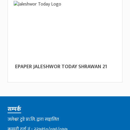
EPAPER JALESHWOR TODAY SHRAWAN 21
सम्पर्क
जलेश्वर टुडे प्रा.लि. द्वारा सञ्चालित
कम्पनी दर्ता नं.- २२७१६०/०७६्/०७७