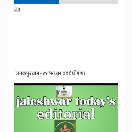
जनकपुरधाम–११ ‘साक्षर वडा’ घोषणा