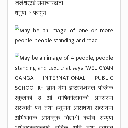
जलेश्वरटुडे समाचारदाता
धनुषा, ५ फागुुन