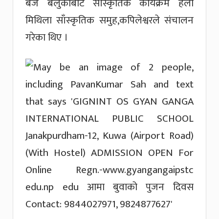
बजे बेलुकाबाट साँस्कृतिक कार्यक्रम हेलो
मिथिला साँस्कृतिक समुह,कपिलेश्वरले संचालन
गरेका थिए ।