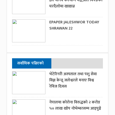
हरि मानव कल्याण मञ्च,अति विपन्नको
घरदैलोमा खाद्यान्न
EPAPER JALESHWOR TODAY
SHRAWAN 22
सर्वाधिक पढिएको
भेटेरिनरी अस्पताल तथा पशु सेवा
विज्ञ केन्द्र्र जलेश्वरले मनाए विश्व
रेविज दिवस
नेपालमा कोरोना विरुद्धको २ करोड
५० लाख खोप नोभेम्बरसम्म आइपुग्ने