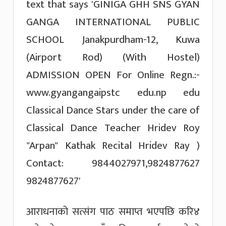
आराधनाको सत्संग पाठ समाप्त भएपछि करि४