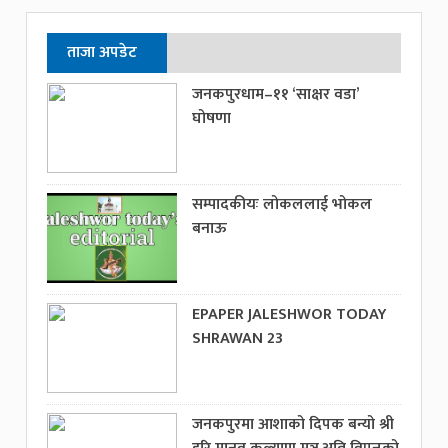
ताजा अपडेट
जनकपुरधाम–११ ‘साक्षर वडा’
घोषणा
सम्पादकीयः लोकललाई भोकल
बनाऊ
EPAPER JALESHWOR TODAY
SHRAWAN 23
जनकपुरमा आशाको दिपक बन्यो श्री