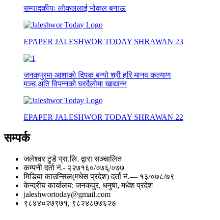
सम्पादकीयः लोकललाई भोकल बनाऊ
EPAPER JALESHWOR TODAY SHRAWAN 23
जनकपुरमा आशाको दिपक बन्यो श्री हरि मानव कल्याण
मञ्च,अति विपन्नको घरदैलोमा खाद्यान्न
EPAPER JALESHWOR TODAY SHRAWAN 22
सम्पर्क
जलेश्वर टुडे प्रा.लि. द्वारा सञ्चालित
कम्पनी दर्ता नं.- २२७१६०/०७६्/०७७
मिडिया काउन्सिल(मधेस प्रदेश) दर्ता नं.— १३/०७८/७९
केन्द्रीय कार्यालय: जनकपुर, धनुषा, मधेश प्रदेश
jaleshwortoday@gmail.com
९८४४०२७९७१, ९८२४८७७६२७