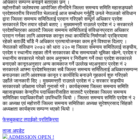
अधिकार सम्पन्न बनाइने बताएका छन् ।
महोत्तरीको जलेश्वरमा आयोजित तीनदिने जिल्ला समन्वय समिति महासङ्घको
प्रदेशस्तरीय विस्तारित भेलालाई आज सम्बोधन गर्नुहुँदै उनले नेपालको संविधान
द्वारा जिल्ला समन्वय समितिलाई प्रदान गरिएको सम्पूर्ण अधिकार प्रदेश
सरकारले दिन तयार रहेको बताए । मुख्यमन्त्री राउतले प्रदेश नं २ सरकारले
प्रदेशभित्रका आठवटै जिल्ला समन्वय समितिलाई संविधानप्रदत्त अधिकार
प्रदान गर्नका लागि आवश्यक कानून तथा कार्यविधि निर्माणको प्रक्रियामा
रहेको बताउँदै चाँडै नै अधिकार प्रत्यायोजनका काम हुने विश्वास दिलाए ।
नेपालको संविधान २०७२ को धारा २२० मा जिल्ला समन्वय समितिलाई सङ्घीय,
प्रदेश र स्थानीय तहका तीनै सरकारका बीच समन्वयको भूमिका खेल्ने, प्रदेश र
स्थानीय सरकारले गरेको काम अनुगमन र निरीक्षण गर्ने तथा प्रदेश सरकारले
बनाएको कानूनअनुसार अन्य कामकाज गर्ने उल्लेख भएअनुसार प्रदेश नं २
सरकारले आफ्ना प्रदेशभित्रका सबै जिल्ला समन्वय समितिलाई अधिकारसम्पन्न
बनाउनका लागि आवश्यक कानून र कार्यविधि बनाउने गृहकार्य शुरु गरिएको
उहाँले जानकारी दिए । मुख्यमन्त्री राउतले प्रदेश नं २ सरकार सङ्घीय
सरकारको उपेक्षामा परेको गुनासो गरे। कार्यक्रममा जिल्ला समन्वय समिति
महासङ्घका केन्द्रीय पदाधिकारीसहित सातवटै प्रदेशका जिल्ला समन्वय
समितिका पदाधिकारीको उपस्थिति थियो । जिल्ला समन्वय समिति प्रदेश नं २
का अध्यक्ष एवं महोत्तरी जिल्ला समन्वय समितिका अध्यक्ष सुरेशप्रसाद सिंहको
अध्यक्षता कार्यक्रम सम्पन्न भएको थियो ।
फेसबुकबाट तपाईको प्रतिक्रिया
ताजा अपडेट
ADMISSION OPEN !