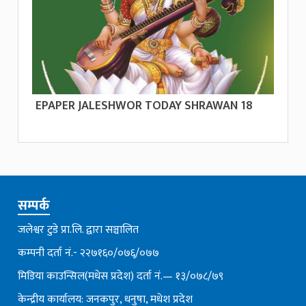
EPAPER JALESHWOR TODAY SHRAWAN 18
सम्पर्क
जलेश्वर टुडे प्रा.लि. द्वारा सञ्चालित
कम्पनी दर्ता नं.- २२७१६०/०७६्/०७७
मिडिया काउन्सिल(मधेस प्रदेश) दर्ता नं.— १३/०७८/७९
केन्द्रीय कार्यालय: जनकपुर, धनुषा, मधेश प्रदेश