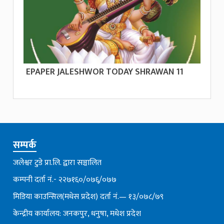
EPAPER JALESHWOR TODAY SHRAWAN 11
सम्पर्क
जलेश्वर टुडे प्रा.लि. द्वारा सञ्चालित
कम्पनी दर्ता नं.- २२७१६०/०७६्/०७७
मिडिया काउन्सिल(मधेस प्रदेश) दर्ता नं.— १३/०७८/७९
केन्द्रीय कार्यालय: जनकपुर, धनुषा, मधेश प्रदेश