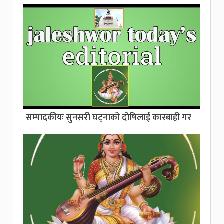
सम्पादकीयः सुनसरी घट्नाको दोषिलाई कारबाही गर