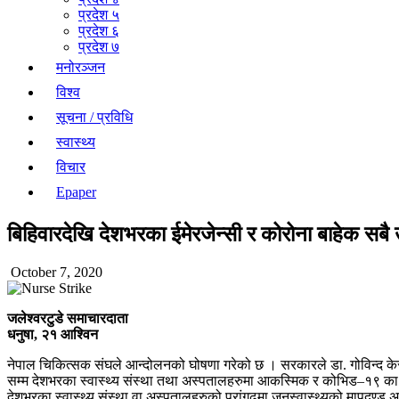
प्रदेश ५
प्रदेश ६
प्रदेश ७
मनोरञ्जन
विश्व
सूचना / प्रविधि
स्वास्थ्य
विचार
Epaper
बिहिवारदेखि देशभरका ईमेरजेन्सी र कोरोना बाहेक सबै 
October 7, 2020
जलेश्वरटुडे समाचारदाता
धनुषा, २१ आश्विन
नेपाल चिकित्सक संघले आन्दोलनको घोषणा गरेको छ । सरकारले डा. गोविन्द केसी
सम्म देशभरका स्वास्थ्य संस्था तथा अस्पतालहरुमा आकस्मिक र कोभिड–१९ का सेवा
देशभरका स्वास्थ्य संस्था वा अस्पतालहरुको प्रांगढमा जनस्वास्थ्यको मापदण्ड अप