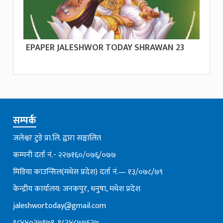
EPAPER JALESHWOR TODAY SHRAWAN 23
सम्पर्क
जलेश्वर टुडे प्रा.लि. द्वारा सञ्चालित
कम्पनी दर्ता नं.- २२७१६०/०७६्/०७७
मिडिया काउन्सिल(मधेस प्रदेश) दर्ता नं.— १३/०७८/७९
केन्द्रीय कार्यालय: जनकपुर, धनुषा, मधेश प्रदेश
jaleshwortoday@gmail.com
९८४४०२७९७१, ९८२४८७७६२७