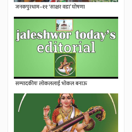
जनकपुरधाम–११ ‘साक्षर वडा’ घोषणा
सम्पादकीयः लोकललाई भोकल बनाऊ