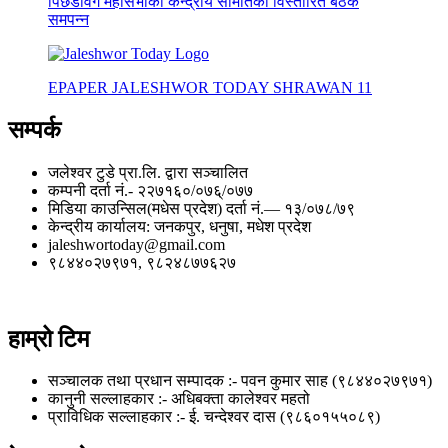
पिछडावर्ग महासभाको केन्द्रीय समितिको विस्तारित बैठक
समपन्न
EPAPER JALESHWOR TODAY SHRAWAN 11
सम्पर्क
जलेश्वर टुडे प्रा.लि. द्वारा सञ्चालित
कम्पनी दर्ता नं.- २२७१६०/०७६्/०७७
मिडिया काउन्सिल(मधेस प्रदेश) दर्ता नं.— १३/०७८/७९
केन्द्रीय कार्यालय: जनकपुर, धनुषा, मधेश प्रदेश
jaleshwortoday@gmail.com
९८४४०२७९७१, ९८२४८७७६२७
हाम्रो टिम
सञ्चालक तथा प्रधान सम्पादक :- पवन कुमार साह (९८४४०२७९७१)
कानुनी सल्लाहकार :- अधिबक्ता कालेश्वर महतो
प्राविधिक सल्लाहकार :- ई. चन्देश्वर दास (९८६०१५५०८९)