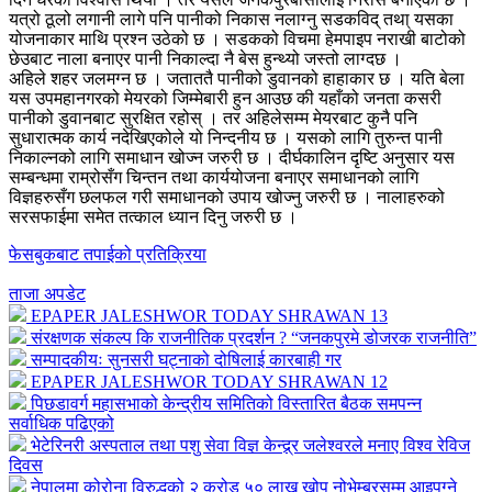
यत्रो ठूलो लगानी लागे पनि पानीको निकास नलाग्नु सडकविद् तथा् यसका
योजनाकार माथि प्रश्न उठेको छ । सडकको विचमा हेमपाइप नराखी बाटोको
छेउबाट नाला बनाएर पानी निकाल्दा नै बेस हुन्थ्यो जस्तो लाग्दछ ।
अहिले शहर जलमग्न छ । जताततै पानीको डुवानको हाहाकार छ । यति बेला
यस उपमहानगरको मेयरको जिम्मेबारी हुन आउछ की यहाँको जनता कसरी
पानीको डुवानबाट सुरक्षित रहोस् । तर अहिलेसम्म मेयरबाट कुनै पनि
सुधारात्मक कार्य नदेखिएकोले यो निन्दनीय छ । यसको लागि तुरुन्त पानी
निकाल्नको लागि समाधान खोज्न जरुरी छ । दीर्घकालिन दृष्टि अनुसार यस
सम्बन्धमा राम्रोसँग चिन्तन तथा कार्ययोजना बनाएर समाधानको लागि
विज्ञहरुसँग छलफल गरी समाधानको उपाय खोज्नु जरुरी छ । नालाहरुको
सरसफाईमा समेत तत्काल ध्यान दिनु जरुरी छ ।
फेसबुकबाट तपाईको प्रतिक्रिया
ताजा अपडेट
EPAPER JALESHWOR TODAY SHRAWAN 13
संरक्षणक संकल्प कि राजनीतिक प्रदर्शन ? “जनकपुरमे डोजरक राजनीति”
सम्पादकीयः सुनसरी घट्नाको दोषिलाई कारबाही गर
EPAPER JALESHWOR TODAY SHRAWAN 12
पिछडावर्ग महासभाको केन्द्रीय समितिको विस्तारित बैठक समपन्न
सर्वाधिक पढिएको
भेटेरिनरी अस्पताल तथा पशु सेवा विज्ञ केन्द्र्र जलेश्वरले मनाए विश्व रेविज
दिवस
नेपालमा कोरोना विरुद्धको २ करोड ५० लाख खोप नोभेम्बरसम्म आइपुग्ने