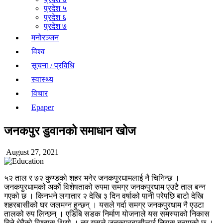
प्रदेश ५
प्रदेश ६
प्रदेश ७
मनोरञ्जन
विश्व
सूचना / प्रविधि
स्वास्थ्य
विचार
Epaper
जनकपुर डुवानको समाधान खोज
August 27, 2021
५२ ताल र ७२ कुण्डको शहर भनेर जनकपुरधामलाई नै चिनिन्छ ।
जनकपुरधामको अर्काे विशेषताको रुपमा समग्र जनकपुरधाम एउटै ताल बन्न
गएको छ । किनभने लगातार २ देखि ३ दिन वर्षाको पानी परेपछि बाटो देखि
शहरबासीको घर जलमग्न हुन्छन् । यसले गर्दा समग्र जनकपुरधाम नै एउटा
तालको रुप लिन्छन् । एडिबि सडक निर्माण योजनाले यस समस्याको निकास
दिने धेरैको विश्वास थियो । तर यसले जनकपुरबासीलाई निरास बनाएको छ ।