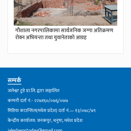
गौशाला नगरपालिकामा सार्वजनिक जग्गा अतिक्रमण
रोक्न अभियन्ता तथा युवानेताको आग्रह
सम्पर्क
जलेश्वर टुडे प्रा.लि. द्वारा सञ्चालित
कम्पनी दर्ता नं.- २२७१६०/०७६्/०७७
मिडिया काउन्सिल(मधेस प्रदेश) दर्ता नं.— १३/०७८/७९
केन्द्रीय कार्यालय: जनकपुर, धनुषा, मधेश प्रदेश
jaleshwortoday@gmail.com