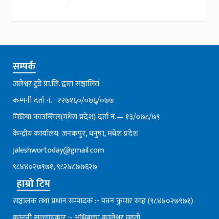
सम्पर्क
जलेश्वर टुडे प्रा.लि. द्वारा सञ्चालित
कम्पनी दर्ता नं.- २२७१६०/०७६्/०७७
मिडिया काउन्सिल(मधेस प्रदेश) दर्ता नं.— १३/०७८/७९
केन्द्रीय कार्यालय: जनकपुर, धनुषा, मधेश प्रदेश
jaleshwortoday@gmail.com
९८४४०२७९७१, ९८२४८७७६२७
हाम्रो टिम
सञ्चालक तथा प्रधान सम्पादक :- पवन कुमार साह (९८४४०२७९७१)
कानुनी सल्लाहकार :- अधिबक्ता कालेश्वर महतो