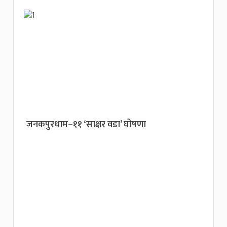
जनकपुरधाम–११ ‘साक्षर वडा’ घोषणा