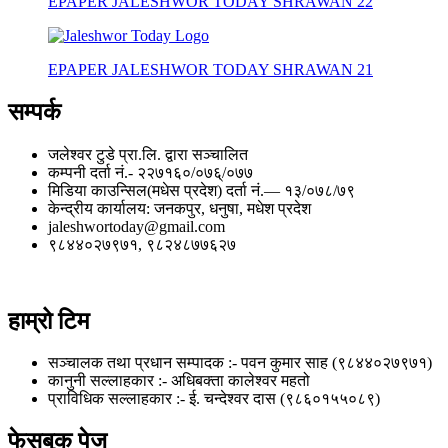
EPAPER JALESHWOR TODAY SHRAWAN 22
EPAPER JALESHWOR TODAY SHRAWAN 21
सम्पर्क
जलेश्वर टुडे प्रा.लि. द्वारा सञ्चालित
कम्पनी दर्ता नं.- २२७१६०/०७६्/०७७
मिडिया काउन्सिल(मधेस प्रदेश) दर्ता नं.— १३/०७८/७९
केन्द्रीय कार्यालय: जनकपुर, धनुषा, मधेश प्रदेश
jaleshwortoday@gmail.com
९८४४०२७९७१, ९८२४८७७६२७
हाम्रो टिम
सञ्चालक तथा प्रधान सम्पादक :- पवन कुमार साह (९८४४०२७९७१)
कानुनी सल्लाहकार :- अधिबक्ता कालेश्वर महतो
प्राविधिक सल्लाहकार :- ई. चन्देश्वर दास (९८६०१५५०८९)
फेसबुक पेज