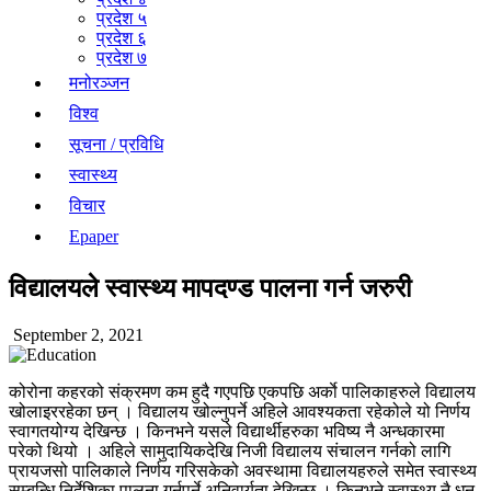
प्रदेश ५
प्रदेश ६
प्रदेश ७
मनोरञ्जन
विश्व
सूचना / प्रविधि
स्वास्थ्य
विचार
Epaper
विद्यालयले स्वास्थ्य मापदण्ड पालना गर्न जरुरी
September 2, 2021
कोरोना कहरको संक्रमण कम हुदै गएपछि एकपछि अर्काे पालिकाहरुले विद्यालय
खोलाइररहेका छन् । विद्यालय खोल्नुपर्ने अहिले आवश्यकता रहेकोले यो निर्णय
स्वागतयोग्य देखिन्छ । किनभने यसले विद्यार्थीहरुका भविष्य नै अन्धकारमा
परेको थियो । अहिले सामुदायिकदेखि निजी विद्यालय संचालन गर्नको लागि
प्रायजसो पालिकाले निर्णय गरिसकेको अवस्थामा विद्यालयहरुले समेत स्वास्थ्य
सम्बन्धि निर्देशिका पालना गर्नुपर्ने अनिवार्यता देखिन्छ । किनभने स्वास्थ्य नै धन