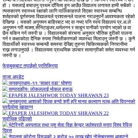
हो । यसलाई बचाउनु प्रथम दाँयित्व हुन आउँछ विद्यालय लगायत हामी सबैको ।
त्यसकारण स्वास्थ्य रक्षाको लागि पालिकाहरुले दिएका स्वास्थ्य सम्बन्धि
शर्तहरुको पूर्णरुपमा विद्यालयले प्रशासनले पालना गराउनुपर्ने आवश्यकता रहेको
देखिन्छ । यसको अनुगमन बाहिरबाट भए वा नभए पनि स्वयं विद्यालय प्र.अ.ले
अनुुगमन गरी माक्स,सेनिटाइजर,थर्मलगन र साबुन पानीको प्रयोग भएको छ वा
छैन यकिन गर्न जरुरी छ । विद्यालयको संरचना अनुसार भौतिक दुरीको पालना
गर्न र कक्षाकोठा दैनिक रुपमा निर्मलीकरणको व्यवस्था मिलाउनु जरुरी छ । कुनै
विद्यार्थीकोे स्वास्थ्य सम्बन्धी समस्या देखिए तुरुन्त चिकित्सकको निगरानीमा
राख्न लगाउनुपर्छ । विद्यालयमा प्राथमिक उपचार सामाग्रीको समेत व्यवस्था गर्न
जरुरी छ ।
फेसबुकबाट तपाईको प्रतिक्रिया
ताजा अपडेट
जनकपुरधाम–११ ‘साक्षर वडा’ घोषणा
सम्पादकीयः लोकललाई भोकल बनाऊ
EPAPER JALESHWOR TODAY SHRAWAN 23
जनकपुरमा आशाको दिपक बन्यो श्री हरि मानव कल्याण मञ्च,अति विपन्नको
घरदैलोमा खाद्यान्न
EPAPER JALESHWOR TODAY SHRAWAN 22
सर्वाधिक पढिएको
भेटेरिनरी अस्पताल तथा पशु सेवा विज्ञ केन्द्र्र जलेश्वरले मनाए विश्व रेविज
दिवस
नेपालमा कोरोना विरुद्धको २ करोड ५० लाख खोप नोभेम्बरसम्म आइपुग्ने