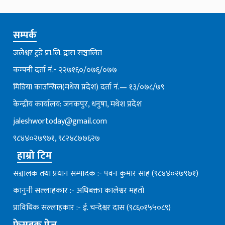
सम्पर्क
जलेश्वर टुडे प्रा.लि. द्वारा सञ्चालित
कम्पनी दर्ता नं.- २२७१६०/०७६्/०७७
मिडिया काउन्सिल(मधेस प्रदेश) दर्ता नं.— १३/०७८/७९
केन्द्रीय कार्यालय: जनकपुर, धनुषा, मधेश प्रदेश
jaleshwortoday@gmail.com
९८४४०२७९७१, ९८२४८७७६२७
हाम्रो टिम
सञ्चालक तथा प्रधान सम्पादक :- पवन कुमार साह (९८४४०२७९७१)
कानुनी सल्लाहकार :- अधिबक्ता कालेश्वर महतो
प्राविधिक सल्लाहकार :- ई. चन्देश्वर दास (९८६०१५५०८९)
फेसबुक पेज