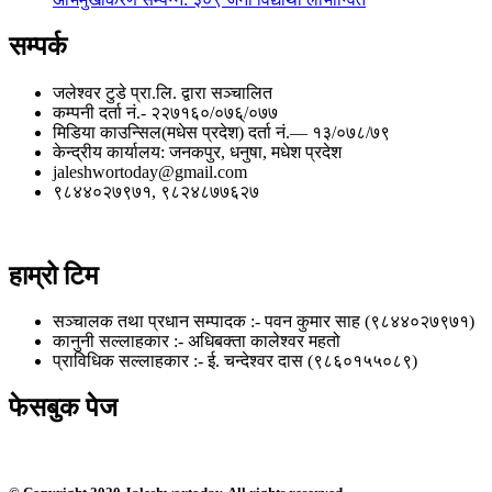
सम्पर्क
जलेश्वर टुडे प्रा.लि. द्वारा सञ्चालित
कम्पनी दर्ता नं.- २२७१६०/०७६्/०७७
मिडिया काउन्सिल(मधेस प्रदेश) दर्ता नं.— १३/०७८/७९
केन्द्रीय कार्यालय: जनकपुर, धनुषा, मधेश प्रदेश
jaleshwortoday@gmail.com
९८४४०२७९७१, ९८२४८७७६२७
हाम्रो टिम
सञ्चालक तथा प्रधान सम्पादक :- पवन कुमार साह (९८४४०२७९७१)
कानुनी सल्लाहकार :- अधिबक्ता कालेश्वर महतो
प्राविधिक सल्लाहकार :- ई. चन्देश्वर दास (९८६०१५५०८९)
फेसबुक पेज