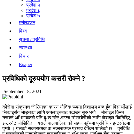
प्रदेश ५
प्रदेश ६
प्रदेश ७
मनोरञ्जन
विश्व
सूचना / प्रविधि
स्वास्थ्य
विचार
Epaper
प्रविधिको दूरुपयोग कसरी रोक्ने ?
September 18, 2021
कोरोना संक्रमण जोखिमका कारण भौतिक रूपमा विद्यालय बन्द हुँदा विद्यार्थीलाई
सिकाइसँग जोड्नका लागि अनलाइनबाट पढाउन सुरु भयो । मोबाइल किन्न
नसक्ने अभिभावकले पनि दुःख गरेर आफ्ना छोराछोरीको लागि मोबाइल किनिदिए,
इन्टरनेट जोडिदिए । यसले बालबालिकाको सहज पहुँचमा प्रविधि र इन्टरनेटमा
पुग्यो । यसको सकारात्मक वा नकारात्मक प्रभाव देखिन थालेको छ । प्रविधि
र इन्टरनेटको सदुपयोगबारे बालबालिका र अभिभावक अनभिज्ञ हुँदा पढाइमा