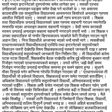
मात्रै नभएर इन्टरनेटको दुरुपयोगमा समेत लागेका छन् । यसको प्रभाव
उनीहरूको अनलाइन पढाइमा समेत देखा पर्न थालेको छ । गत असारमा
काठमाडौंकै एक सामुदायिक विद्यालयमा अध्ययनरत किशोरले अनलाइन ग्रुपमा
अश्लील भिडियो पठाए । जसको कारण अर्को ग्रुप बनाउन प¥यो । शिक्षक
तथा विद्यार्थीहरू उनलाई विद्यालयको उक्त ग्रुपमा सहभागी गराउन नमानेपछि
त्यसपछि भएका अनलाइन कक्षामा सहभागी गराइएन । केही समय कारबाही
स्वरूप उनलाई अनलाइन कक्षामा सहभागी नगराउने तयारी भयो । तर शिक्षक र
उनका सहपाठीहरु यो गम्भीर क्रियाकलाप भएकोले फेरि रिजोइन गराउन नहुने
अडान लिए । निज विद्यार्थीले अन्जानमा भएको भन्दै माफी मागे । त्यसबीचमा
प्रधानाध्यापकले विद्यार्थीहरूलाई प्रविधि तथा इन्टरनेटको सदुपयोगबारे
सिकाउन जरुरी देखेपछि विषय शिक्षकहरूलाई यसबारे जानकारी राख्न र आफ्ना
विद्यार्थीहरूलाई सदुपयोगबारे जानकारी दिन निर्देशन दिए । ती विद्यार्थीको बारेमा
पटक पटक विद्यार्थी, शिक्षकबीच बैठक राखेपछि करिब दुई महिनामा बुधबार मात्रै
रिजोइन गराएको प्रधानाध्यापकले बताइन् । उनले भनिन् ‘अझै केही समय
रिजोइन नगराउँदा उनलाई मानसिक समस्या हुन सक्ने खतरा हुन्छ । सुध्रने
मौका दिनुपर्छ भनेर कन्भिन्स गरेपछि रिजोइन गराएका छौं ।’ प्रधानाध्यापक ती
विद्यार्थीको यो हर्कतले विद्यालय, शिक्षकलाई सजग समेत गराएको बताउँछिन् ।
अधिकांश विद्यालयले प्रविधि सदुपयोगबारे विद्यार्थी, अभिभावकलाई सचेत
गराएको पाइँदैन । शिक्षक आफैँ सचेत नभएको एक शिक्षक स्वीकार गर्छन् ‘हामी
आफैँ यो विषयमा भर्खर सिकिरहेका छौं । हामीभन्दा बढी त विद्यार्थी जानकार छन्
। तर यसको सदुपयोग दुरुपयोगबारे उनीहरू सचेत छैनन् जस्तो लाग्छ । मैले
भर्खर सिक्दैछु ।’ यसको लागि विद्यालयले नै जिम्मेवारी लिएर शिक्षक, विद्यार्थी,
अभिभावकलाई तालिम दिनुपर्ने उनको भनाइ छ । यसले अहिले बालबालिका
कत्ति जोखिममा छन् भन्ने प्रष्ट देखाउँछ । तर यो जोखिमबाट बालबालिकालाई