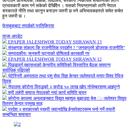
जोगाउन अभिभावक, शिक्षक, विद्यालय, सरकारी निकायले सचेतनाका लागि
प्रभावकारी काम गर्न सकेको देखिँदैन । यसको नियन्त्रणको लागि नेपाल
सरकारले नीति तथा कानुन बनाउन जरुरी छ भने अभिभावकहरुले समेत सचेत
हुन जरुरी छ ।
फेसबुकबाट तपाईको प्रतिक्रिया
ताजा अपडेट
EPAPER JALESHWOR TODAY SHRAWAN 13
संरक्षणक संकल्प कि राजनीतिक प्रदर्शन ? “जनकपुरमे डोजरक राजनीति”
सम्पादकीयः सुनसरी घट्नाको दोषिलाई कारबाही गर
EPAPER JALESHWOR TODAY SHRAWAN 12
पिछडावर्ग महासभाको केन्द्रीय समितिको विस्तारित बैठक समपन्न
सर्वाधिक पढिएको
भेटेरिनरी अस्पताल तथा पशु सेवा विज्ञ केन्द्र्र जलेश्वरले मनाए विश्व रेविज
दिवस
नेपालमा कोरोना विरुद्धको २ करोड ५० लाख खोप नोभेम्बरसम्म आइपुग्ने
श्री लहेरी समाज नेपालको नयां कार्य समिति चयन
कोरोना कालमा अनलाइनबाट विद्युत महशुल बुझाउदा बेस ः जलेश्वर विद्युत
वितरण केन्द्र प्रमुख साह
प्रदेश २ सरकारको प्रहरी जवानदेखि ईन्सपेक्टरसम्म भर्ना गर्ने तयारी
सम्बन्धित समाचार