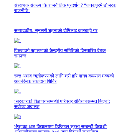
संरक्षणक संकल्प कि राजनीतिक प्रदर्शन ? “जनकपुरमे डोजरक
राजनीति”
सम्पादकीयः सुनसरी घट्नाको दोषिलाई कारबाही गर
पिछडावर्ग महासभाको केन्द्रीय समितिको विस्तारित बैठक
समपन्न
रक्त अभाव न्यूनीकरणको लागि श्री हरि मानव कल्याण मञ्चको
आकस्मिक रक्तदान शिविर
‘सरकारको विज्ञापनसम्बन्धी परिपत्र संविधानसम्मत थिएन’:
सर्वाेच्च अदालत
भंगहाका आठ विद्यालयमा डिजिटल सुरक्षा सम्बन्धी विद्यार्थी
अभिमुखीकरण सम्पन्न: ३०९ जना विद्यार्थी लाभान्वित