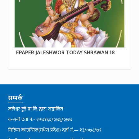
EPAPER JALESHWOR TODAY SHRAWAN 18
सम्पर्क
जलेश्वर टुडे प्रा.लि. द्वारा सञ्चालित
कम्पनी दर्ता नं.- २२७१६०/०७६्/०७७
मिडिया काउन्सिल(मधेस प्रदेश) दर्ता नं.— १३/०७८/७९