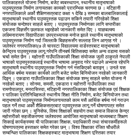
पालिकाहरुले योजना निर्माण, बजेट ब्यबस्थापन, स्थानीय मातृभाषाको
पाठ्यपुस्तक निर्माण लगायतका कामको प्रारम्भिक चरणमा छ । मटिहानी
नगरपालिकाले अर्को शैक्षिणसत्रबाट कक्षा १ देखि ३ सम्मका बालबालिकालाई
मातृभाषाको स्थानीय पाठ्यपुस्तक पढाउन सकिने तयारी गरिरहेको शिक्षा
संयोजक चन्देश्वर साहले बताए । पाठ्यपुस्तक निर्माणका लागि सप्तरीका
एकजना विज्ञसँग छलफल भइरहेको जानकारी समेत दिए । याज्ञबल्क्य
लक्ष्मिनारायण विद्यापीठका उपप्राध्यापक मनोज झाले स्थानीय मातृभाषाको
पाठ्यपुस्तक निर्माण गर्दा जिल्लाकै बिज्ञहरूसँग सल्लाह लिन आग्रह गरे ।
जलेश्वर नगरपालिका(७ ले चारवटा विद्यालयमा वार्डस्तरबाट मातृभाषाको
केन्द्रिय पाठ्यपुस्तक लागू गरेपनि तीनबर्ष बितिसक्दा समेत अन्य वडामा यसको
चर्चा समेत छैन । महोत्तरी गाउँपालिकाकी शिक्षा संयोजक जुली ठाकुरले नेपाली
भाषाको पाठ्यपुस्तकलाई स्थानीय भाषामा अनुवाद गरेर पढाउने अभ्यास रहेपनि
मातृभाषामै स्थानीय पाठ्यपुस्तक निर्माण गर्न नसकिएको बताइन् । उनले यस
आर्थिक बर्षमा यसका कार्यको लागि बजेट समेत बिनियोजन नरहेको जानकारी
दिइन् । एकडारा गाउँपालिकाका शिक्षा संयोजक शम्भु साहले समेत योजना नै
नरहेको बताए । सोनमा, समसी, एकडारा र महोत्तरी गाउँपालिका तथा
रामगोपालपुर, मनरासिस्वा, मटिहानी नगरपालिकाका शिक्षा संयोजक एवं शिक्षक
र पालिका प्रतिनिधिहरूले स्थानीय शिक्षा नीति निर्माण, बजेट बिनियोजन तथा
मातृभाषाको पाठ्यपुस्तक निर्माणलगायतको काम यसै आर्थिक बर्षमा गर्न गराउन
पहल गर्ने तथा अर्को शैक्षिकसत्रबाट पठ्यपुस्तक लागू गर्ने घोषणापत्र समेत
जारी गरेका छन् । युनिसेफ, विश्व शिक्षाको सहयोग तथा समाज विकास केन्द्र
महोत्तरीको सहजीकरणमा जलेश्वरमा आयोजित मातृभाषाको माध्यमबाट शिक्षण
सिकाई कार्यक्रममा यी पालिकाका शिक्षक, पदाधिकारी तथा संचारकर्मीहरूले
घोषणापत्रमा हस्ताक्षर समेत गरेका छन् । विश्व शिक्षाका रंजित चौधरीले
सम्बन्धित पालिकाका शिक्षकहरुबाट मातृभाषामा शिक्षण पुस्तिका तयार