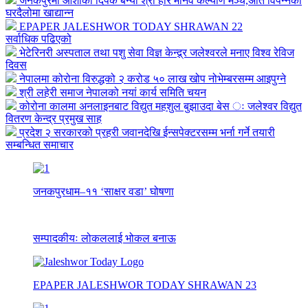
जनकपुरमा आशाको दिपक बन्यो श्री हरि मानव कल्याण मञ्च,अति विपन्नको
घरदैलोमा खाद्यान्न
EPAPER JALESHWOR TODAY SHRAWAN 22
सर्वाधिक पढिएको
भेटेरिनरी अस्पताल तथा पशु सेवा विज्ञ केन्द्र्र जलेश्वरले मनाए विश्व रेविज
दिवस
नेपालमा कोरोना विरुद्धको २ करोड ५० लाख खोप नोभेम्बरसम्म आइपुग्ने
श्री लहेरी समाज नेपालको नयां कार्य समिति चयन
कोरोना कालमा अनलाइनबाट विद्युत महशुल बुझाउदा बेस ः जलेश्वर विद्युत
वितरण केन्द्र प्रमुख साह
प्रदेश २ सरकारको प्रहरी जवानदेखि ईन्सपेक्टरसम्म भर्ना गर्ने तयारी
सम्बन्धित समाचार
जनकपुरधाम–११ ‘साक्षर वडा’ घोषणा
सम्पादकीयः लोकललाई भोकल बनाऊ
EPAPER JALESHWOR TODAY SHRAWAN 23