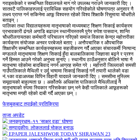
गराइसकेको र सम्बन्धित विद्यालयले माग गरे उपलब्ध गराउने जानकारी दिए ।
सातवटै पालिकाहरुलाई प्राविधिक सहयोग गरिरहेकोले घोषणापत्र अनुसार नै
लक्ष्य प्राप्त गर्न सकिनेमा आफू विश्वस्त रहेको विश्व शिक्षाकै रिसुमाया चौधरीले
बताइन् ।
पालिका तथा विद्यालयहरूमा मातृभाषाको माध्यमबाट शिक्षण सिकाई कार्यक्रम
प्रभावकारी ढंगले अगाडि बढाउन स्थानीयस्तरमै पुगेर रुपेश पासवान, शान्ति
चौधरीलगायतका कर्मचारी परिचालन गरिएको समाज विकास केन्द्र महोत्तरीका
कार्यक्रम संयोजक अनवर परबेजले बताए । अनौपचारिक र औपचारिक
शिक्षासँग सम्बन्धित कार्यक्रमहरूमा सहजीकरण गर्दै आएका संचारकर्मी नित्यान्द
मण्डलले मातृभाषामा शिक्षण सिकाई हुँदा बालबालिकामा जिज्ञासा बढ्ने र प्रश्न
गर्ने हिम्मत आउने गरेको अनुभव सुनाए । स्थानीय ठाउँअनुसार बोलिने भाषा नै
मातृभाषा रहेकोमा बादबिवाद नगर्न आग्रह समेत गरे । महोत्तरी जिल्लाको समसी
गाउँपालिकाले मैथिली र उर्दु भाषामा सिकाई सिकाई गर्ने तयारी थालेको वडा
नं.१का वडाअध्यक्ष विपिन विहारी यादवले जानकारी दिए । समसीमा मुस्लिम
समूदायको बाहुल्यता छ । अर्कोतर्फ अधिकांश पालिकाले मैथिलीलाई नै
मातृभाषाको रुपमा स्विकार गरिसकेका छन् भने केही पालिकाले आफूहरूको
मातृभाषा मगही रहेको दाबी गर्दै आएका छन् ।
फेसबुकबाट तपाईको प्रतिक्रिया
ताजा अपडेट
जनकपुरधाम–११ ‘साक्षर वडा’ घोषणा
सम्पादकीयः लोकललाई भोकल बनाऊ
EPAPER JALESHWOR TODAY SHRAWAN 23