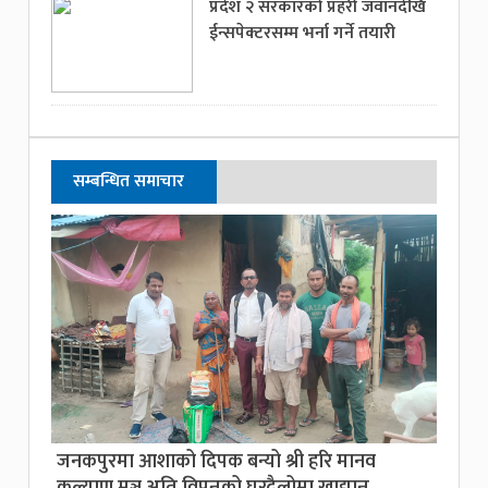
प्रदेश २ सरकारको प्रहरी जवानदेखि
ईन्सपेक्टरसम्म भर्ना गर्ने तयारी
सम्बन्धित समाचार
जनकपुरमा आशाको दिपक बन्यो श्री हरि मानव
कल्याण मञ्च,अति विपन्नको घरदैलोमा खाद्यान्न