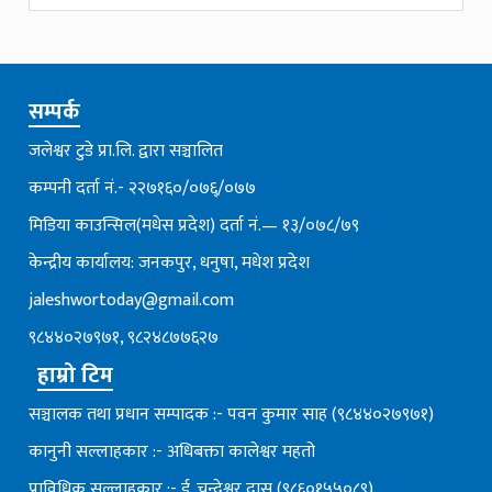
सम्पर्क
जलेश्वर टुडे प्रा.लि. द्वारा सञ्चालित
कम्पनी दर्ता नं.- २२७१६०/०७६्/०७७
मिडिया काउन्सिल(मधेस प्रदेश) दर्ता नं.— १३/०७८/७९
केन्द्रीय कार्यालय: जनकपुर, धनुषा, मधेश प्रदेश
jaleshwortoday@gmail.com
९८४४०२७९७१, ९८२४८७७६२७
हाम्रो टिम
सञ्चालक तथा प्रधान सम्पादक :- पवन कुमार साह (९८४४०२७९७१)
कानुनी सल्लाहकार :- अधिबक्ता कालेश्वर महतो
प्राविधिक सल्लाहकार :- ई. चन्देश्वर दास (९८६०१५५०८९)