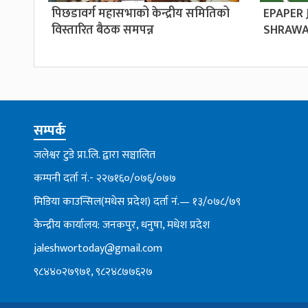
पिछडावर्ग महासभाको केन्द्रीय समितिको
EPAPER
विस्तारित बैठक समपन्न
SHRAWA
सम्पर्क
जलेश्वर टुडे प्रा.लि. द्वारा सञ्चालित
कम्पनी दर्ता नं.- २२७१६०/०७६्/०७७
मिडिया काउन्सिल(मधेस प्रदेश) दर्ता नं.— १३/०७८/७९
केन्द्रीय कार्यालय: जनकपुर, धनुषा, मधेश प्रदेश
jaleshwortoday@gmail.com
९८४४०२७९७१, ९८२४८७७६२७