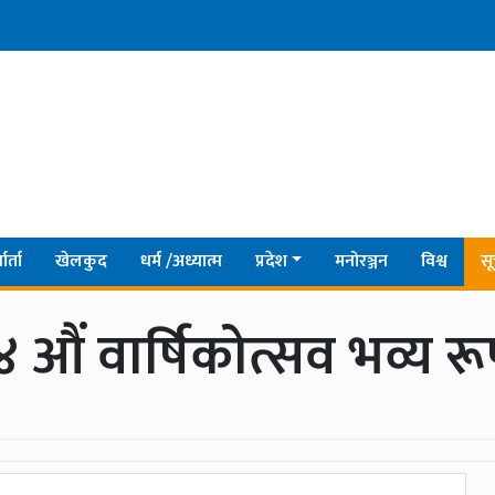
ार्ता
खेलकुद
धर्म /अध्यात्म
प्रदेश
मनोरञ्जन
विश्व
सू
औं वार्षिकोत्सव भव्य रूप