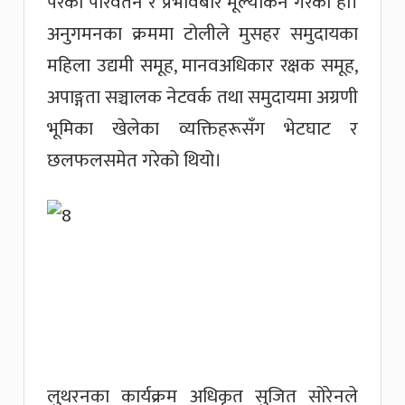
परेको परिवर्तन र प्रभावबारे मूल्यांकन गरेको हो।
अनुगमनका क्रममा टोलीले मुसहर समुदायका
महिला उद्यमी समूह, मानवअधिकार रक्षक समूह,
अपाङ्गता सञ्चालक नेटवर्क तथा समुदायमा अग्रणी
भूमिका खेलेका व्यक्तिहरूसँग भेटघाट र
छलफलसमेत गरेको थियो।
लुथरनका कार्यक्रम अधिकृत सुजित सोरेनले