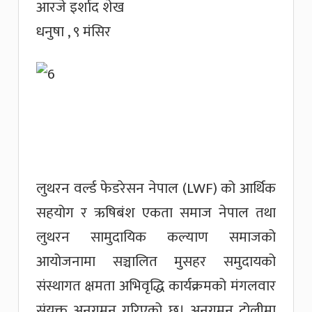
आरजे इर्शाद शेख
धनुषा , ९ मंसिर
लुथरन वर्ल्ड फेडरेसन नेपाल (LWF) को आर्थिक
सहयोग र ऋषिबंश एकता समाज नेपाल तथा
लुथरन सामुदायिक कल्याण समाजको
आयोजनामा सञ्चालित मुसहर समुदायको
संस्थागत क्षमता अभिवृद्धि कार्यक्रमको मंगलवार
संयुक्त अनुगमन गरिएको छ। अनुगमन टोलीमा