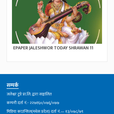
EPAPER JALESHWOR TODAY SHRAWAN 11
सम्पर्क
जलेश्वर टुडे प्रा.लि. द्वारा सञ्चालित
कम्पनी दर्ता नं.- २२७१६०/०७६्/०७७
मिडिया काउन्सिल(मधेस प्रदेश) दर्ता नं.— १३/०७८/७९