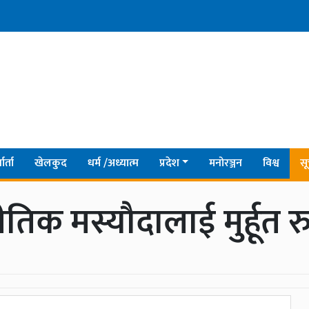
ार्ता
खेलकुद
धर्म /अध्यात्म
प्रदेश
मनोरञ्जन
विश्व
सू
ीतिक मस्यौदालाई मुर्हू