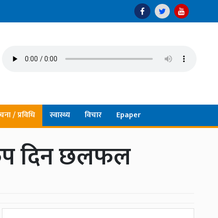
चना / प्रविधि
स्वास्थ्य
विचार
Epaper
त रुप दिन छलफल