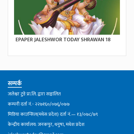
EPAPER JALESHWOR TODAY SHRAWAN 18
सम्पर्क
जलेश्वर टुडे प्रा.लि. द्वारा सञ्चालित
कम्पनी दर्ता नं.- २२७१६०/०७६्/०७७
मिडिया काउन्सिल(मधेस प्रदेश) दर्ता नं.— १३/०७८/७९
केन्द्रीय कार्यालय: जनकपुर, धनुषा, मधेश प्रदेश