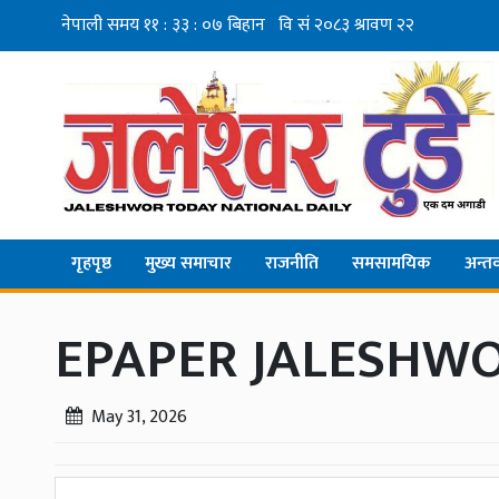
गृहपृष्ठ
मुख्य समाचार
राजनीति
समसामयिक
अन्तर्व
EPAPER JALESHWO
May 31, 2026