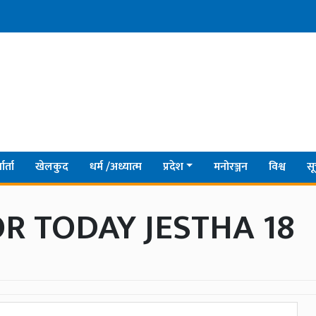
ार्ता
खेलकुद
धर्म /अध्यात्म
प्रदेश
मनोरञ्जन
विश्व
सू
R TODAY JESTHA 18