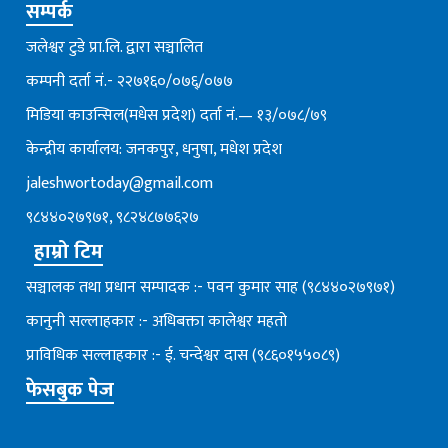
सम्पर्क
जलेश्वर टुडे प्रा.लि. द्वारा सञ्चालित
कम्पनी दर्ता नं.- २२७१६०/०७६्/०७७
मिडिया काउन्सिल(मधेस प्रदेश) दर्ता नं.— १३/०७८/७९
केन्द्रीय कार्यालय: जनकपुर, धनुषा, मधेश प्रदेश
jaleshwortoday@gmail.com
९८४४०२७९७१, ९८२४८७७६२७
हाम्रो टिम
सञ्चालक तथा प्रधान सम्पादक :- पवन कुमार साह (९८४४०२७९७१)
कानुनी सल्लाहकार :- अधिबक्ता कालेश्वर महतो
प्राविधिक सल्लाहकार :- ई. चन्देश्वर दास (९८६०१५५०८९)
फेसबुक पेज