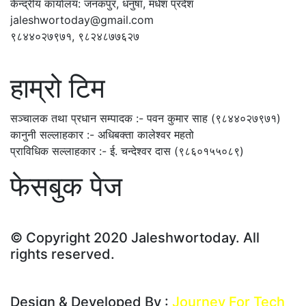
केन्द्रीय कार्यालय: जनकपुर, धनुषा, मधेश प्रदेश
jaleshwortoday@gmail.com
९८४४०२७९७१, ९८२४८७७६२७
हाम्रो टिम
सञ्चालक तथा प्रधान सम्पादक :- पवन कुमार साह (९८४४०२७९७१)
कानुनी सल्लाहकार :- अधिबक्ता कालेश्वर महतो
प्राविधिक सल्लाहकार :- ई. चन्देश्वर दास (९८६०१५५०८९)
फेसबुक पेज
© Copyright 2020 Jaleshwortoday. All
rights reserved.
सस्तो नभई भरपर्दाे वेबसाईट बनाउन सम्पर्क : ९
Design & Developed By :
Journey For Tech