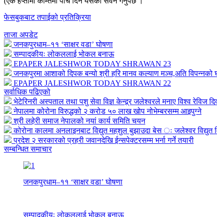
(एक हप्तामा कम्तिमा पाँच दिन यसको सेवन गर्नुपर्छ ।
फेसबुकबाट तपाईको प्रतिक्रिया
ताजा अपडेट
जनकपुरधाम–११ ‘साक्षर वडा’ घोषणा
सम्पादकीयः लोकललाई भोकल बनाऊ
EPAPER JALESHWOR TODAY SHRAWAN 23
जनकपुरमा आशाको दिपक बन्यो श्री हरि मानव कल्याण मञ्च,अति विपन्नको घर
EPAPER JALESHWOR TODAY SHRAWAN 22
सर्वाधिक पढिएको
भेटेरिनरी अस्पताल तथा पशु सेवा विज्ञ केन्द्र्र जलेश्वरले मनाए विश्व रेविज द
नेपालमा कोरोना विरुद्धको २ करोड ५० लाख खोप नोभेम्बरसम्म आइपुग्ने
श्री लहेरी समाज नेपालको नयां कार्य समिति चयन
कोरोना कालमा अनलाइनबाट विद्युत महशुल बुझाउदा बेस ः जलेश्वर विद्युत व
प्रदेश २ सरकारको प्रहरी जवानदेखि ईन्सपेक्टरसम्म भर्ना गर्ने तयारी
सम्बन्धित समाचार
जनकपुरधाम–११ ‘साक्षर वडा’ घोषणा
सम्पादकीयः लोकललाई भोकल बनाऊ