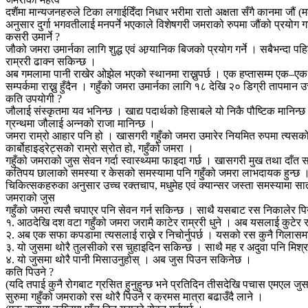
दशैंमा मान्यजनहरुले टिका लगाईदिँदा निधार भरीमा रातो अक्षता सँगै कानमा जौं
अनुसार दुर्गा भगवतीलाई मनपर्ने भएकाले विशेषगरी जमराको रुपमा जौंको प्रयोग
कसरी उमार्ने ?
जौको जमरा उमार्नका लागि शुद्ध एवं अग्र्यानिक बिजको प्रयोग गर्ने । सबैभन्दा 
राम्ररी ढाक्न सकिन्छ ।
अब गमलामा पानी राखेर ओझेल भएको स्थानमा राख्नुपर्छ । एक हप्तासम्म एक–एक 
सम्पर्कमा राख्नु हुँदैन । गहुँको जमरा उमार्नका लागि १८ देखि २० डिग्री तापमान उ
कति उपयोगी ?
जौलाई संस्कृतमा यव भनिन्छ । खाद्य पदार्थको हिसाबले यो निकै पौष्टिक मानिन्छ
ग्रन्थमा जौलाई अन्नको राजा मानिन्छ ।
जमरा राम्रो आहार पनि हो । खासगरी गहुँको जमरा उमारेर नियमित रुपमा त्यसको
कार्बोहाइड्रेट्सको राम्रो स्रोत हो, गहुँको जमरा ।
गहुँको जमराको जुस सेवन गर्दा स्वास्थ्यमा फाइदा गर्छ । खासगरी मुख तथा दाँत स
कतिपय छालाको समस्या र केसको समस्यामा पनि गहुँको जमरा लाभदायक हुन्छ 
चिकित्सकहरुका अनुसार उच्च रक्तचाप, मधुमेह एवं क्यान्सर जस्ता समस्यामा सात
जमराको जुस
गहुँको जमरा त्यसै चपाएर पनि सेवन गर्न सकिन्छ । साथै यसबाट रस निकालेर पि
१. आठदेखि दश वटा गहुँको जमरा जरामै काटेर राम्ररी धुने । अब यसलाई कुटेर 
२. अब एक सफा कपडामा त्यसलाई राख्ने र निचोर्नुपर्छ । यसको रस कुनै गिलासमा र
३. यो जुसमा थोरै तुलसीको रस चुहाइदिन सकिन्छ । साथै मह र अदुवा पनि मिश्र
४. यो जुसमा थोरै पानी मिसाउनुहोस् । अब जुस पिउन सकिनेछ ।
कति पिउने ?
(यदि तपाई कुनै रोगबाट ग्रसित हुनुहुन्छ भने प्रतिदिन तीसदेखि पचास एमएल जु
सुरुमा गहुँको जमराको रस थोरै पिउने र क्रमस मात्रा बढाउँदै लाने ।