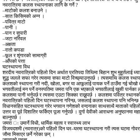
नवरात्रिमा कलस स्थापनाका लागि के गर्ने ?
–माटोको कलश बनाउने ।
–सात किसिमको अन्न ।
–पवित्र माटो
–पानी ।
–पान र सुपारी
–जटा नरिवल
–अक्षता
–रातो कपडा
–फूल र शृंगारको सामाग्री
–आँपको पत्ता
घटस्थापना विध
शरदीय नवरात्रिको पहिलो दिन अर्थात प्रतिपदा तिथिमा बिहान शुभ मुहूर्तलाई ध्या
शुद्ध जलले सफा गरेर त्यसमा सफा माटो विच्छ्याउनुपर्छ । त्यसमाथि कलस स्थापना
कलशको स्थापना गरी नदी, खोला, बगर या आफूलाई पायक पर्ने ठाउँमा गई चोखो बालु
भगवतीलाई मन पर्ने वनस्पतिमा जमरा पनि एक भएकाले भगवतीलाई खुसी पार्नका 
कलशमा पानी भर्नुपर्छ र त्यसमा एउटा सिक्का राख्नुपर्छ । कलशमा पवित्र स्थान
नवरात्रिको पहिलो दिन घटस्थापना गरिन्छ, जसलाई कलश स्थापना पनि भनिन्छ । 
विधानसहित घटस्थापना गरेर भगवान गणेशको वन्दनाका साथसाथै माताको पहिलो स
उत्तर वा पूर्व दिशातिर फर्किएर पूजा गर्नुपर्छ । दुर्गा देवीको आराधना अनुष्ठानम
बाल्नुपर्छ ।
जमरा ः उमार्ने विधी, धार्मिक महत्व र स्वास्थ्य लाभ
विजयदशमी (नवरात्र)को पहिलो दिन घर–घरमा घटस्थापना गरी त्यस घटमा गोवरले र
जौमा मिसाएर छर्ने गरेका छन् ।
जमराको महत्व