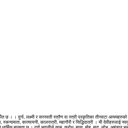
र्पित छ । । दुर्गा, लक्ष्मी र सरस्वती स्त्रैण वा स्त्री प्रकृतिका तीनवटा आयम
दा, स्कन्दमाता, कात्यायनी, कालरात्री, महागौरी र सिद्धिदात्री । यी देवीहरुलाई नवद
ार्मिक मान्यता छ । दुर्गा भवानीले काम, क्रोध, माया, मोह, माद, लोभ, अहंकार भन्द