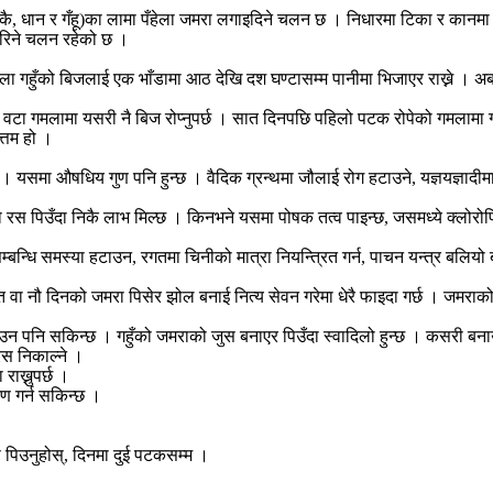
 (मकै, धान र गँहू)का लामा पँहेला जमरा लगाइदिने चलन छ । निधारमा टिका र कानम
 गरिने चलन रहेको छ ।
पहिला गहुँको बिजलाई एक भाँडामा आठ देखि दश घण्टासम्म पानीमा भिजाएर राख्ने । अब 
वटा गमलामा यसरी नै बिज रोप्नुपर्छ । सात दिनपछि पहिलो पटक रोपेको गमलामा ग
त्तम हो ।
 । यसमा औषधिय गुण पनि हुन्छ । वैदिक ग्रन्थमा जौलाई रोग हटाउने, यज्ञयज्ञादीमा
 रस पिउँदा निकै लाभ मिल्छ । किनभने यसमा पोषक तत्व पाइन्छ, जसमध्ये क्लोरो
म्बन्धि समस्या हटाउन, रगतमा चिनीको मात्रा नियन्त्रित गर्न, पाचन यन्त्र बलियो
।
 वा नौ दिनको जमरा पिसेर झोल बनाई नित्य सेवन गरेमा धेरै फाइदा गर्छ । जमराको
उन पनि सकिन्छ । गहुँको जमराको जुस बनाएर पिउँदा स्वादिलो हुन्छ । कसरी बना
रस निकाल्ने ।
ाख्नुपर्छ ।
ण गर्न सकिन्छ ।
स पिउनुहोस्, दिनमा दुई पटकसम्म ।