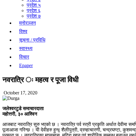
प्रदेश ५
प्रदेश ६
प्रदेश ७
मनोरञ्जन
विश्व
सूचना / प्रविधि
स्वास्थ्य
विचार
Epaper
नवरात्रि ः महत्व र पूजा विधी
October 17, 2020
जलेश्वरटुडे समाचारदाता
महोत्तरी, ३० आश्विन
आजबाट नवरात्रि सुरु भएको छ । नवरात्रि पर्व स्त्री प्रकृति अर्थात देवीमा सम
पूजाआजा गरिन्छ । यी देवीहरु हुन्( शैलीपुत्री, व्रम्हाचारणी, चन्द्रघण्टा, कुशमन्
परम्परा छ । नवरात्रिका माछामासु, मदिरा खान एवं शारीरिक सम्बन्ध बनाउन नहुने ध