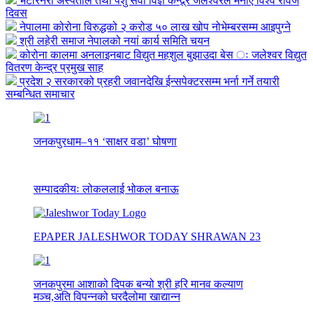
भेटेरिनरी अस्पताल तथा पशु सेवा विज्ञ केन्द्र्र जलेश्वरले मनाए विश्व रेविज
दिवस
नेपालमा कोरोना विरुद्धको २ करोड ५० लाख खोप नोभेम्बरसम्म आइपुग्ने
श्री लहेरी समाज नेपालको नयां कार्य समिति चयन
कोरोना कालमा अनलाइनबाट विद्युत महशुल बुझाउदा बेस ः जलेश्वर विद्युत
वितरण केन्द्र प्रमुख साह
प्रदेश २ सरकारको प्रहरी जवानदेखि ईन्सपेक्टरसम्म भर्ना गर्ने तयारी
सम्बन्धित समाचार
जनकपुरधाम–११ ‘साक्षर वडा’ घोषणा
सम्पादकीयः लोकललाई भोकल बनाऊ
EPAPER JALESHWOR TODAY SHRAWAN 23
जनकपुरमा आशाको दिपक बन्यो श्री हरि मानव कल्याण
मञ्च,अति विपन्नको घरदैलोमा खाद्यान्न