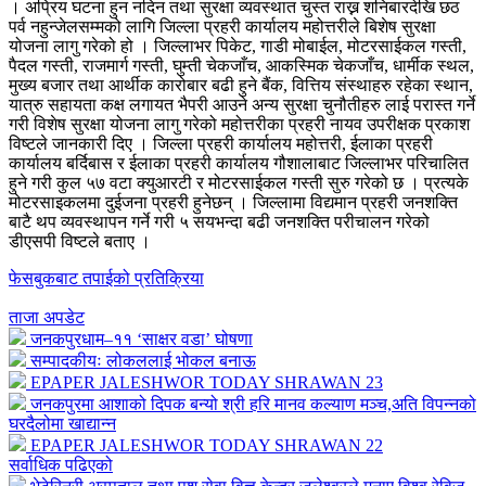
। अप्रिय घटना हुन नदिन तथा सुरक्षा व्यवस्थात चुस्त राख्न शनिबारदेखि छठ
पर्व नहुन्जेलसम्मको लागि जिल्ला प्रहरी कार्यालय महोत्तरीले बिशेष सुरक्षा
योजना लागु गरेको हो । जिल्लाभर पिकेट, गाडी मोबाईल, मोटरसाईकल गस्ती,
पैदल गस्ती, राजमार्ग गस्ती, घुम्ती चेकजाँच, आकस्मिक चेकजाँच, धार्मीक स्थल,
मुख्य बजार तथा आर्थीक कारोबार बढी हुने बैंक, वित्तिय संस्थाहरु रहेका स्थान,
यात्रु सहायता कक्ष लगायत भैपरी आउने अन्य सुरक्षा चुनौतीहरु लाई परास्त गर्ने
गरी विशेष सुरक्षा योजना लागु गरेको महोत्तरीका प्रहरी नायव उपरीक्षक प्रकाश
विष्टले जानकारी दिए । जिल्ला प्रहरी कार्यालय महोत्तरी, ईलाका प्रहरी
कार्यालय बर्दिबास र ईलाका प्रहरी कार्यालय गौशालाबाट जिल्लाभर परिचालित
हुने गरी कुल ५७ वटा क्युआरटी र मोटरसाईकल गस्ती सुरु गरेको छ । प्रत्यके
मोटरसाइकलमा दुईजना प्रहरी हुनेछन् । जिल्लामा विद्यमान प्रहरी जनशक्ति
बाटै थप व्यवस्थापन गर्ने गरी ५ सयभन्दा बढी जनशक्ति परीचालन गरेको
डीएसपी विष्टले बताए ।
फेसबुकबाट तपाईको प्रतिक्रिया
ताजा अपडेट
जनकपुरधाम–११ ‘साक्षर वडा’ घोषणा
सम्पादकीयः लोकललाई भोकल बनाऊ
EPAPER JALESHWOR TODAY SHRAWAN 23
जनकपुरमा आशाको दिपक बन्यो श्री हरि मानव कल्याण मञ्च,अति विपन्नको
घरदैलोमा खाद्यान्न
EPAPER JALESHWOR TODAY SHRAWAN 22
सर्वाधिक पढिएको