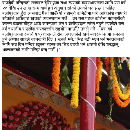
राजदेवी मन्दिरको सजावट देखि पूजा तथा त्यसको व्यवस्थापनका लागि यस वर्ष
२० देखि २५ लाख सम्म खर्च हुने अनुमान रहेको उनको भनाइ छ ।‘पहिला
बलीप्रदान हुँदा त्यसबाट पैसा आउँथ्यो र हाम्रो कमिटीमा पनि अधिकांश व्यापारी
रहेकोले आफैबाट खर्चको व्यवस्थापन गर्थे । तर यस पटक कोरोना महामारीको
कारण व्यवसायीहरु आफै समस्यामा छन् र बलीप्रदान समेत नहुने भएकोले यस
वर्ष स्थानीय र प्रदेश सरकारसँग सहयोग माग्छौँ,’ उनले भने । यस वर्ष
बलीप्रदानमा स्थानीय प्रशासनले रोक लगाएकोले खर्च व्यवस्थापनमा समस्या
हुने अध्यक्ष साहले जानकारी दिए । उनले भने, ‘भिड बढी भएन भने भक्तजनको
लागि सबै दिन मन्दिर खुल्ला रहन्छ तर भिड बढयो भने अष्टमी देखि श्रद्धालु–
भक्तजनको लागि मन्दिर बन्द गछौँ ।’