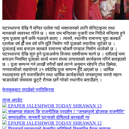
घटस्थापना देखि नै मन्दिर प्रवेश गर्दा भक्तजनको लागि सेनिटाइजर तथा
मास्कको व्यवस्था गरिने छ । यता राम मन्दिरका पुजारी राम गिरीले मन्दिरमा हुने
नृत्य पूजामा कुनै कमि नआउने बताए । त्यस्तै, स्थानीय रामानन्द युवा क्लबले
प्रत्येक वर्ष झैँ यस वर्ष पनि मूर्ति निर्माण गरी पूजाको तयारीमा जुटेको छ ।
पूजालाई भव्य बनाउन क्लबले रामानन्द चोकमै पण्डाल निर्माण थालेको छ ।
घटस्थापना देखि सुरु हुने पूजाअर्चना विजया दशमीसम्म चल्ने छ । दसैंलाई भव्य
बनाउन नियमित पूजाका साथै भजन संध्या लगायतको कार्यक्रम गरिने बताइएको
छ । पूजा सम्पन्न गर्न लाखौं रुपैयाँ खर्च लाग्ने अनुमान रहेपनि टोल छिमेक,
नगरवासीको सहयोगले २१ वर्षदेखि पूजा सम्पन्न हुँदै आएको छ । धार्मिक
स्थलहरुमा हुने भजनकिर्तन तथा धार्मिक कार्यक्रमले जनकपुरमा यस्तो महान
चाडपर्वको समयामा छुट्टै रौनक छर्ने गरेको स्थानीय बताउँछन् ।
फेसबुकबाट तपाईको प्रतिक्रिया
ताजा अपडेट
EPAPER JALESHWOR TODAY SHRAWAN 13
संरक्षणक संकल्प कि राजनीतिक प्रदर्शन ? “जनकपुरमे डोजरक राजनीति”
सम्पादकीयः सुनसरी घट्नाको दोषिलाई कारबाही गर
EPAPER JALESHWOR TODAY SHRAWAN 12
पिछडावर्ग महासभाको केन्द्रीय समितिको विस्तारित बैठक समपन्न