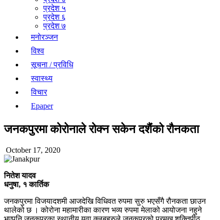
प्रदेश ५
प्रदेश ६
प्रदेश ७
मनोरञ्जन
विश्व
सूचना / प्रविधि
स्वास्थ्य
विचार
Epaper
जनकपुरमा कोरोनाले रोक्न सकेन दशैंंको रौनकता
October 17, 2020
नितेश यादव
धनुषा, १ कार्तिक
जनकपुरमा विजयादशमी आजदेखि विधिवत रुपमा सुरु भएसँगै रौनकता छाउन
थालेको छ । कोरोना महामारीका कारण भव्य रुपमा मेलाको आयोजना नहुने
भएपनि जनकपुरका स्थानीय युवा क्लबहरुले जनकपुरको प्रमुख शक्तिपीठ