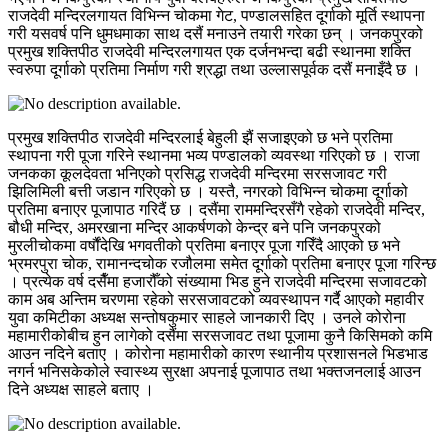
राजदेवी मन्दिरलगायत विभिन्न चोकमा गेट, पण्डालसहित दूर्गाको मूर्ति स्थापना
गरी यसवर्ष पनि धुमधमाका साथ दसैं मनाउने तयारी गरेका छन् । जनकपुरको
प्रमुख शक्तिपीठ राजदेवी मन्दिरलगायत एक दर्जनभन्दा बढी स्थानमा शक्ति
स्वरुपा दूर्गाको प्रतिमा निर्माण गरी श्रद्धा तथा उल्लासपूर्वक दसैं मनाइँदै छ ।
प्रमुख शक्तिपीठ राजदेवी मन्दिरलाई बेहुली झैं सजाइएको छ भने प्रतिमा
स्थापना गरी पूजा गरिने स्थानमा भव्य पण्डालको व्यवस्था गरिएको छ । राजा
जनकका कूलदेवता भनिएको प्रसिद्ध राजदेवी मन्दिरमा सरसजावट गरी
झिलिमिली बत्ती जडान गरिएको छ । यस्तै, नगरको विभिन्न चोकमा दूर्गाको
प्रतिमा बनाएर पूजापाठ गरिदैं छ । दसैंमा राममन्दिरसँगै रहेको राजदेवी मन्दिर,
बौधी मन्दिर, अमरखाना मन्दिर आकर्षणको केन्द्र बने पनि जनकपुरको
मुरलीचोकमा वर्षौंदेखि भगवतीको प्रतिमा बनाएर पूजा गरिँदै आएको छ भने
भ्रमरपुरा चोक, रामानन्दचोक रजौलमा समेत दूर्गाको प्रतिमा बनाएर पूजा गरिन्छ
। प्रत्येक वर्ष दसैँमा हजारौँको संख्यामा भिड हुने राजदेवी मन्दिरमा सजावटको
काम अब अन्तिम चरणमा रहेको सरसजावटको व्यवस्थापन गर्दै आएको महावीर
युवा कमिटीका अध्यक्ष सन्तोषकुमार साहले जानकारी दिए । उनले कोरोना
महामारीकोबीच हुन लागेको दसैंमा सरसजावट तथा पूजामा कुनै किसिमको कमि
आउन नदिने बताए । कोरोना महामारीको कारण स्थानीय प्रशासनले भिडभाड
नगर्न भनिसकेकोले स्वास्थ्य सुरक्षा अपनाई पूजापाठ तथा भक्तजनलाई आउन
दिने अध्यक्ष साहले बताए ।