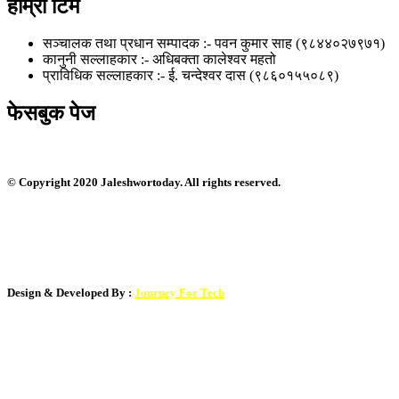
हाम्रो टिम
सञ्चालक तथा प्रधान सम्पादक :- पवन कुमार साह (९८४४०२७९७१)
कानुनी सल्लाहकार :- अधिबक्ता कालेश्वर महतो
प्राविधिक सल्लाहकार :- ई. चन्देश्वर दास (९८६०१५५०८९)
फेसबुक पेज
© Copyright 2020 Jaleshwortoday. All rights reserved.
सस्तो नभई भरपर्दाे वेबसाईट बनाउन सम्पर्क : ९८०१०३५९०५
Design & Developed By :
Journey For Tech