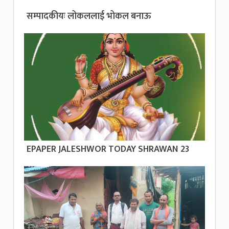
सम्पादकीयः लोकललाई भोकल बनाऊ
EPAPER JALESHWOR TODAY SHRAWAN 23