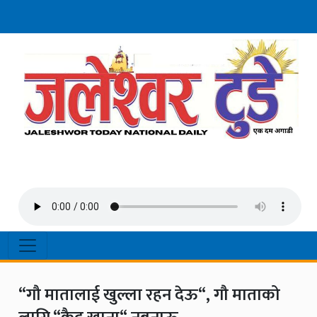
“गौ मातालाई खुल्ला रहन देऊ“, गौ माताको