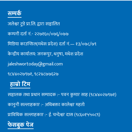
सम्पर्क
जलेश्वर टुडे प्रा.लि. द्वारा सञ्चालित
कम्पनी दर्ता नं.- २२७१६०/०७६्/०७७
मिडिया काउन्सिल(मधेस प्रदेश) दर्ता नं.— १३/०७८/७९
केन्द्रीय कार्यालय: जनकपुर, धनुषा, मधेश प्रदेश
jaleshwortoday@gmail.com
९८४४०२७९७१, ९८२४८७७६२७
हाम्रो टिम
सञ्चालक तथा प्रधान सम्पादक :- पवन कुमार साह (९८४४०२७९७१)
कानुनी सल्लाहकार :- अधिबक्ता कालेश्वर महतो
प्राविधिक सल्लाहकार :- ई. चन्देश्वर दास (९८६०१५५०८९)
फेसबुक पेज