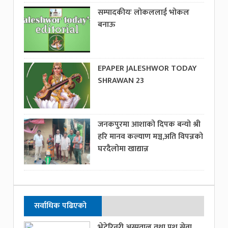
सम्पादकीयः लोकललाई भोकल
बनाऊ
EPAPER JALESHWOR TODAY
SHRAWAN 23
जनकपुरमा आशाको दिपक बन्यो श्री
हरि मानव कल्याण मञ्च,अति विपन्नको
घरदैलोमा खाद्यान्न
सर्वाधिक पढिएको
भेटेरिनरी अस्पताल तथा पशु सेवा