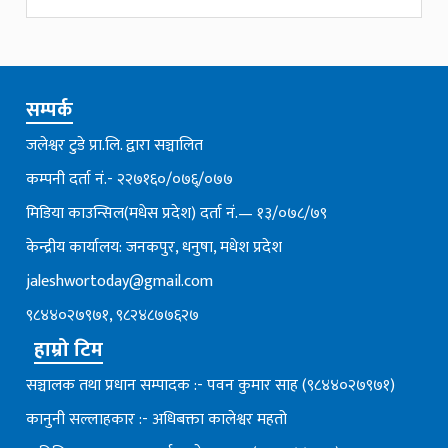
सम्पर्क
जलेश्वर टुडे प्रा.लि. द्वारा सञ्चालित
कम्पनी दर्ता नं.- २२७१६०/०७६्/०७७
मिडिया काउन्सिल(मधेस प्रदेश) दर्ता नं.— १३/०७८/७९
केन्द्रीय कार्यालय: जनकपुर, धनुषा, मधेश प्रदेश
jaleshwortoday@gmail.com
९८४४०२७९७१, ९८२४८७७६२७
हाम्रो टिम
सञ्चालक तथा प्रधान सम्पादक :- पवन कुमार साह (९८४४०२७९७१)
कानुनी सल्लाहकार :- अधिबक्ता कालेश्वर महतो