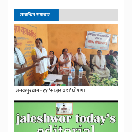
सम्बन्धित समाचार
जनकपुरधाम–११ ‘साक्षर वडा’ घोषणा