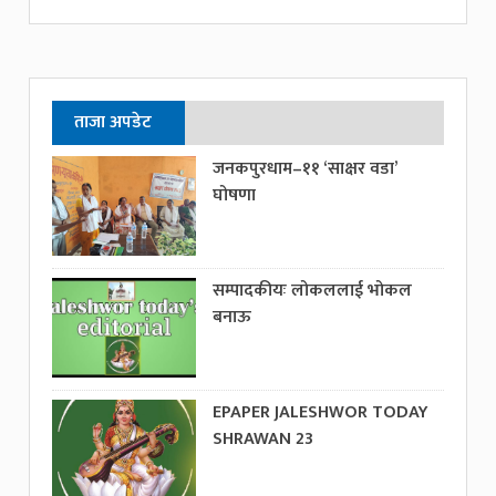
ताजा अपडेट
जनकपुरधाम–११ ‘साक्षर वडा’
घोषणा
सम्पादकीयः लोकललाई भोकल
बनाऊ
EPAPER JALESHWOR TODAY
SHRAWAN 23