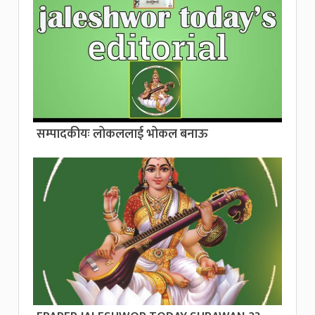
सम्पादकीयः लोकललाई भोकल बनाऊ