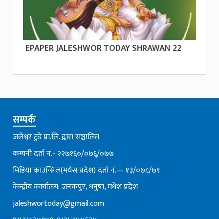
EPAPER JALESHWOR TODAY SHRAWAN 22
सम्पर्क
जलेश्वर टुडे प्रा.लि. द्वारा सञ्चालित
कम्पनी दर्ता नं.- २२७१६०/०७६्/०७७
मिडिया काउन्सिल(मधेस प्रदेश) दर्ता नं.— १३/०७८/७९
केन्द्रीय कार्यालय: जनकपुर, धनुषा, मधेश प्रदेश
jaleshwortoday@gmail.com