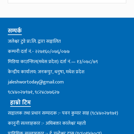
सम्पर्क
जलेश्वर टुडे प्रा.लि. द्वारा सञ्चालित
कम्पनी दर्ता नं.- २२७१६०/०७६्/०७७
मिडिया काउन्सिल(मधेस प्रदेश) दर्ता नं.— १३/०७८/७९
केन्द्रीय कार्यालय: जनकपुर, धनुषा, मधेश प्रदेश
jaleshwortoday@gmail.com
९८४४०२७९७१, ९८२४८७७६२७
हाम्रो टिम
सञ्चालक तथा प्रधान सम्पादक :- पवन कुमार साह (९८४४०२७९७१)
कानुनी सल्लाहकार :- अधिबक्ता कालेश्वर महतो
प्राविधिक सल्लाहकार :- ई. चन्देश्वर दास (९८६०१५५०८९)