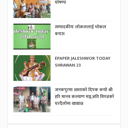
घोषणा
सम्पादकीयः लोकललाई भोकल
बनाऊ
EPAPER JALESHWOR TODAY
SHRAWAN 23
जनकपुरमा आशाको दिपक बन्यो श्री
हरि मानव कल्याण मञ्च,अति विपन्नको
घरदैलोमा खाद्यान्न