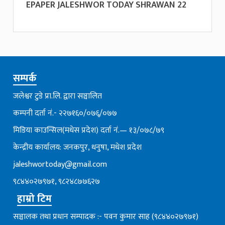
EPAPER JALESHWOR TODAY SHRAWAN 22
सम्पर्क
जलेश्वर टुडे प्रा.लि. द्वारा सञ्चालित
कम्पनी दर्ता नं.- २२७१६०/०७६्/०७७
मिडिया काउन्सिल(मधेस प्रदेश) दर्ता नं.— १३/०७८/७९
केन्द्रीय कार्यालय: जनकपुर, धनुषा, मधेश प्रदेश
jaleshwortoday@gmail.com
९८४४०२७९७१, ९८२४८७७६२७
हाम्रो टिम
सञ्चालक तथा प्रधान सम्पादक :- पवन कुमार साह (९८४४०२७९७१)