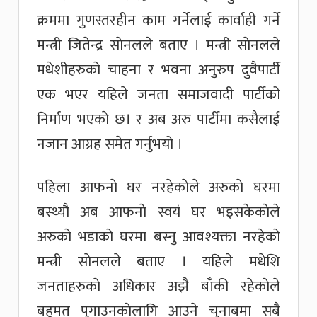
क्रममा गुणस्तरहीन काम गर्नेलाई कार्वाही गर्ने
मन्त्री जितेन्द्र साेनलले बताए । मन्त्री साेनलले
मधेशीहरुकाे चाहना र भवना अनुरुप दुवैपार्टी
एक भएर यहिले जनता समाजवादी पार्टीको
निर्माण भएकाे छ। र अब अरु पार्टीमा कसैलाई
नजान आग्रह समेत गर्नुभयो ।
पहिला आफनाे घर नरहेकाेले अरुकाे घरमा
बस्थ्याै अब आफनाे स्वयं घर भइसकेकाेले
अरुकाे भडाकाे घरमा बस्नु आवश्यक्ता नरहेकाे
मन्त्री साेनलले बताए । यहिले मधेशि
जनताहरुकाे अधिकार अझै बाँकी रहेकाेले
बहुमत पुगाउनकाेलागि आउने चुनाबमा सबै