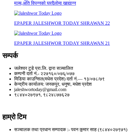
मञ्च,अति विपन्नको घरदैलोमा खाद्यान्न
EPAPER JALESHWOR TODAY SHRAWAN 22
EPAPER JALESHWOR TODAY SHRAWAN 21
सम्पर्क
जलेश्वर टुडे प्रा.लि. द्वारा सञ्चालित
कम्पनी दर्ता नं.- २२७१६०/०७६्/०७७
मिडिया काउन्सिल(मधेस प्रदेश) दर्ता नं.— १३/०७८/७९
केन्द्रीय कार्यालय: जनकपुर, धनुषा, मधेश प्रदेश
jaleshwortoday@gmail.com
९८४४०२७९७१, ९८२४८७७६२७
हाम्रो टिम
सञ्चालक तथा प्रधान सम्पादक :- पवन कुमार साह (९८४४०२७९७१)