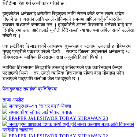
धरौटीमा रिहा गर्न अस्वीकार गरेको छ ।
हाइकोर्टले अर्नबलाई धरौटीमा रिहाइका लागि सेशन कोर्ट जान सक्ने आदेश
दिएको छ । यसका लागि उनले तोकिएको समयमा अपिल गर्नुपर्ने भारतीय
सञ्चार माध्यमले जनाएका छन् । हाइकोर्टले आफ्नो फैसलामा अर्नबले चाहे चार
दिनभित्रमा उक्त आदेशलाई चुनौती दिँदै तल्लो न्यायालयमा अपिल सक्ने उल्लेख
गरेको छ ।
एक इन्टेरियर डिजाइनरको आत्महत्या दुरूत्सहान घटनामा उनलाई ४ नोबेम्बरमा
मुम्बइ प्रहरीले पक्राउ परेको थियो । रायगढ जिल्ला अदालतले अर्नबलाई १८
नोबेम्बरसम्म न्यायिक हिरासतमा राख्न अनुमति दिएको थियो ।
न्यायिक हिरासतमा लिइएपछि उनलाई अलिबागको एक क्वारेन्टाइन केन्द्र
पठाइएको थियो । तर, उनले न्यायिक हिरासतमा रहेका बेला मोबाइल फोन
चलाएको पाइएपछि तलोजा जेल पठाइएको छ ।
फेसबुकबाट तपाईको प्रतिक्रिया
ताजा अपडेट
जनकपुरधाम–११ ‘साक्षर वडा’ घोषणा
सम्पादकीयः लोकललाई भोकल बनाऊ
EPAPER JALESHWOR TODAY SHRAWAN 23
जनकपुरमा आशाको दिपक बन्यो श्री हरि मानव कल्याण मञ्च,अति विपन्नको
घरदैलोमा खाद्यान्न
EPAPER JALESHWOR TODAY SHRAWAN 22