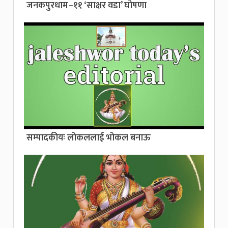
जनकपुरधाम–११ ‘साक्षर वडा’ घोषणा
सम्पादकीयः लोकललाई भोकल बनाऊ