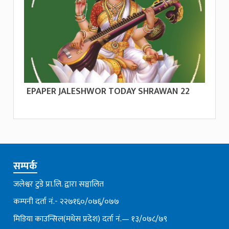
EPAPER JALESHWOR TODAY SHRAWAN 22
सम्पर्क
जलेश्वर टुडे प्रा.लि. द्वारा सञ्चालित
कम्पनी दर्ता नं.- २२७१६०/०७६्/०७७
मिडिया काउन्सिल(मधेस प्रदेश) दर्ता नं.— १३/०७८/७९